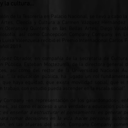
y la cultura…
alón de la Tesorería en Palacio Nacional, se llevó a cabo l
 Artes, Ciencia y Cultura a Carmen Vázquez Hernández 
m Oceransky Quintero, en las Bellas Artes; Diego Valad
 Filosofía, así como Concepción Company Company, en Li
 Luisa Valenzuela recibió el Premio Internacional Carlos F
pañol 2019.
ópez Obrador, en compañía de la secretaria de Cultura
ón Pública, Esteban Moctezuma, de la directora general d
ces, así como del rector de la Universidad Nacional A
ía: “…la educación pública, ha jugado un rol fundament
que haya equidad, que exista movilidad social, que el 
n trabajo, con estudio pueda ascender en la escala social”.
y Company -en representación de los galardonados-, enf
iones, así como el acceso a una verdadera educación públi
, es enseñar a estructurar el pensamiento, es generar 
 para tomar decisiones en la vida, hacer personas autó
ión, en las afueras del salón, Company Company coment