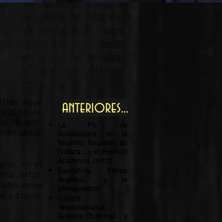
 de diciembre en Palacio
ría de Cultura y el Senado
a de México el miércoles 4
ía de Relaciones Exteriores
valor de la cultura frente
l periodismo.
Artes sigue
anteriores...
”, Cristina
n “Teatro”,
La FIL de
n Hernández
Guadalajara, en la
Reunión Nacional de
Cultura… y el Festival
Academia Jartzz
oras, en el
Equitativa, Felipe
mia Jartzz:
Ángeles… y lo
itados como
presupuestal
te y Louise
Cultura
revolucionaria,
Gustavo Dudamel… y