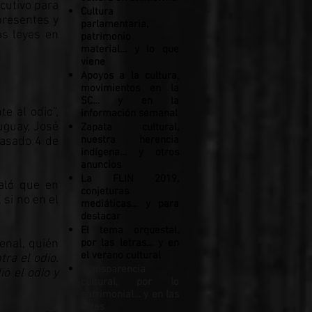
cutivo para
Cultura
presentes y
parlamentaria,
s leyes en
patrimonio
material… y lo que
viene
Apoyos a la cultura,
movimientos en la
SC… y en la
e al odio”,
información semanal
uguay, José
Zapata cultural,
nuestra herencia
pasado 4 de
indígena… y otros
anuncios
La FLIN 2019,
ñaló que en
conjeturas
 si no en el
mediáticas… y para
destacar
El tema orquestal,
enal, quién
por las letras… y en
el verano cultural
ra el odio.
Transparencia
o el odio y
cultural, por lo
patrimonial… y en las
artes