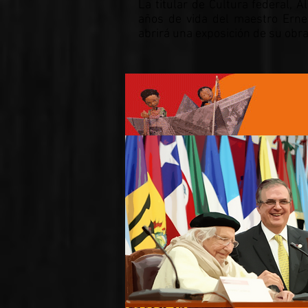
La titular de Cultura federal, 
años de vida del maestro Erne
abrirá una exposición de su obra