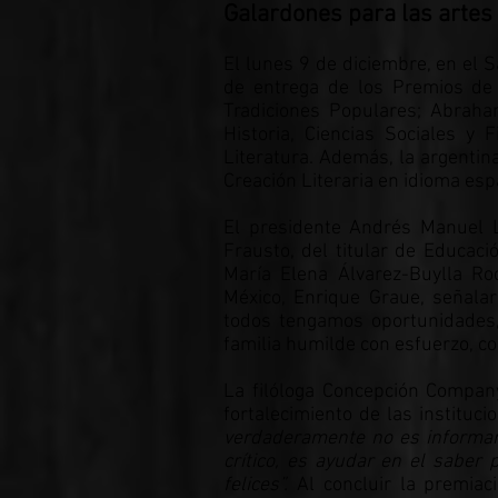
Galardones para las artes 
El lunes 9 de diciembre, en el S
de entrega de los Premios de
Tradiciones Populares; Abraha
Historia, Ciencias Sociales y
Literatura. Además, la argentina
Creación Literaria en idioma es
El presidente Andrés Manuel L
Frausto, del titular de Educaci
María Elena Álvarez-Buylla Ro
México, Enrique Graue, señalar
todos tengamos oportunidades, 
familia humilde con esfuerzo, co
La filóloga Concepción Compan
fortalecimiento de las instituc
verdaderamente no es informar
crítico, es ayudar en el saber
felices”.
Al concluir la premiac