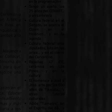
en la programación
Tengo un sueño, los
25 años del CENART…
a Ceremonia
y en cartelera
en Artes y
Cultura federal en el
és Ríos, en
Senado, se acerca el
Clown en el
ngüística y
Helénico… y en la
uentes a la
agenda
Cultura federal ante
diputados, luto en las
, Alejandra
artes… y en el cierre
el Conacyt,
del Cervantino
utónoma de
Reseñas 47 FIC,
al para que
cerámica en Los
Pinos… y en la
hijo de una
cultura
El homenaje a José a
José, arte por los 500
atizó en el
años de Tlaxcala… y
ca:
“Educar
otras notas
pensamiento
culturales
nomas y más
Adiós “Tlamatini”, en
el Espíritu del 68… y
aría a los