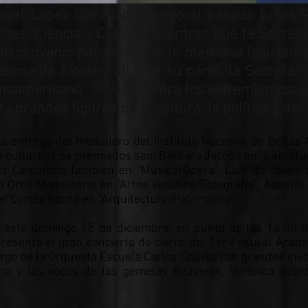
nuel López Obrador entregó el pasado lunes 9
tes, Ciencia y Cultura. Mientras que la Secreta
un convenio para divulgar la memoria legislativ
asona de Xicoténcatl. Por su parte, la Secretar
noamericano “México contra los extremismos: el 
ta grandes figuras de la cultura, la política y de
 entrega del medallero del Instituto Nacional de Bellas 
cultural. Los premiados son: Bárbara Jacobs en “Literatura
er Camarena también en “Música/Ópera”, Luis de Tavira e
 Ortiz Monasterio en “Artes visuales/Fotografía”, Agustí
er Cortés Rocha en “Arquitectura/Patrimonio”.
 este domingo 15 de diciembre, en punto de las 16:00 h
esenta el gran concierto de cierre del 1er Festival Acade
cargo de la Orquesta Escuela Carlos Chávez con grandes inv
no y las voces de las gemelas Beaujean, Verónica Ituar