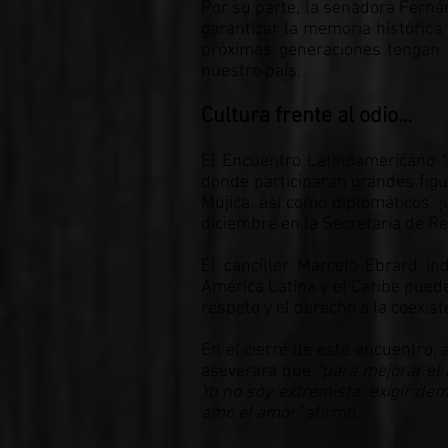
Por su parte, la senadora Fernán
garantizar la memoria histórica 
próximas generaciones tengan 
nuestro país.
Cultura frente al odio…
El Encuentro Latinoamericano “M
donde participaran grandes figu
Mujica, así como diplomáticos, j
diciembre en la Secretaría de Re
El canciller Marcelo Ebrard in
América Latina y el Caribe puede
respeto y el derecho a la coexist
En el cierre de este encuentro, 
aseverara que
“para mejorar el
Yo no soy extremista; exigir de
amo el amor”
afirmó.