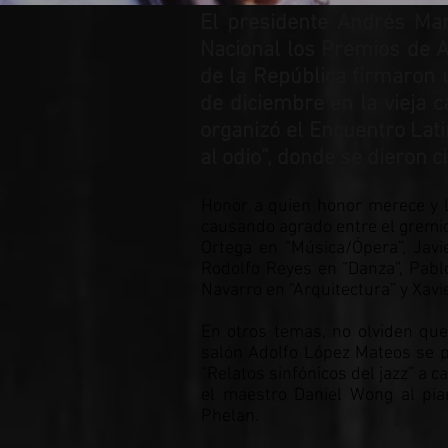
El presidente Andrés Ma
Nacional los Premios de Ar
de la República firmaron 
de diciembre en la vieja c
organizó el Encuentro Lati
al odio”, donde se dieron ci
Honor a quien honor merece y la
causando agrado entre el gremio 
Ortega en “Música/Ópera”, Javi
Rodolfo Reyes en “Danza”, Pablo
Navarro en “Arquitectura” y Xavi
En otros temas, no olviden que
salón Adolfo López Mateos se pr
“Relatos sinfónicos del jazz” a 
el maestro Daniel Wong al pia
Phelan.