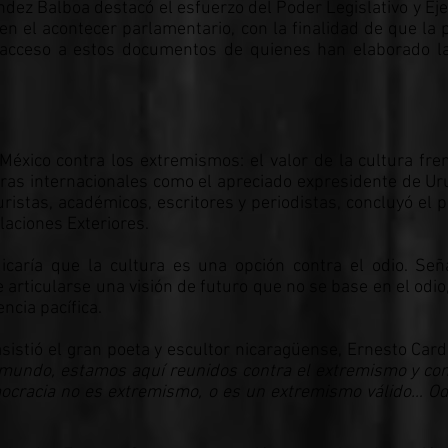
dez Balboa destacó el esfuerzo del Poder Legislativo y Eje
en el acontecer parlamentario, con la finalidad de que la 
acceso a estos documentos de quienes han elaborado la
éxico contra los extremismos: el valor de la cultura frent
ras internacionales como el apreciado expresidente de Ur
uristas, académicos, escritores y periodistas, concluyó el 
laciones Exteriores.
dicaría que la cultura es una opción contra el odio. Se
 articularse una visión de futuro que no se base en el odio,
encia pacífica.
asistió el gran poeta y escultor nicaragüense, Ernesto Card
 mundo, estamos aquí reunidos contra el extremismo y cont
mocracia no es extremismo, o es un extremismo válido… Odi