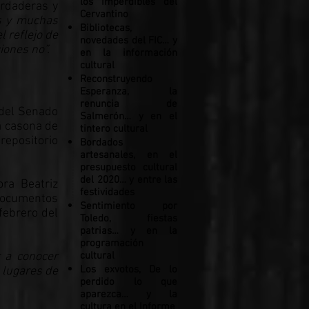
los imperdibles del
erdaderas y
Cervantino
as y muchas
Bibliotecas,
l reflejo de
novedades del FIC… y
iones no”.
en la información
cultural
Reconstruyendo
Esperanza, la
renuncia de
 del Senado
Salmerón… y en el
a casona de
tintero cultural
repositorio
Bordados
artesanales, en el
presupuesto cultural
del 2020… y entre las
ora Beatriz
festividades
 documentos
Sentimiento por
febrero del
Toledo, fiestas
patrias… y en la
programación
 a conocer
cultural
Los exvotos, De lo
 lugares de
perdido lo que
aparezca… y la
cultura en el Informe