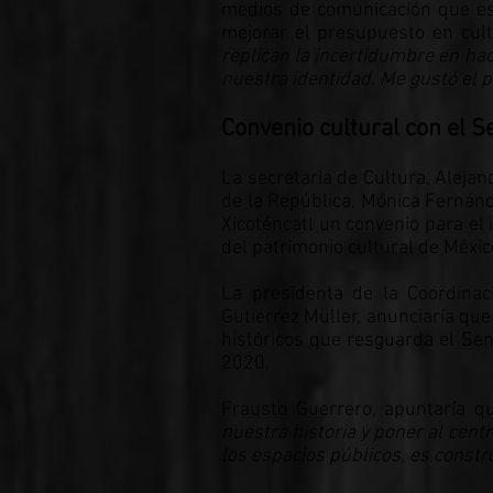
medios de comunicación que es 
mejorar el presupuesto en cul
replican la incertidumbre en hace
nuestra identidad. Me gustó el 
Convenio cultural con el 
La secretaria de Cultura, Alejan
de la República, Mónica Fernánd
Xicoténcatl un convenio para el 
del patrimonio cultural de Méxic
La presidenta de la Coordinac
Gutiérrez Müller, anunciaría qu
históricos que resguarda el Sen
2020.
Frausto Guerrero, apuntaría 
nuestra historia y poner al cent
los espacios públicos, es constr