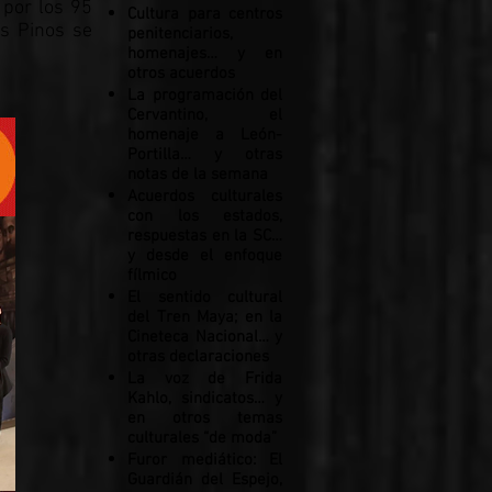
 por los 95
Cultura para centros
os Pinos se
penitenciarios,
homenajes… y en
otros acuerdos
La programación del
Cervantino, el
homenaje a León-
Portilla… y otras
notas de la semana
Acuerdos culturales
con los estados,
respuestas en la SC…
y desde el enfoque
fílmico
El sentido cultural
del Tren Maya; en la
Cineteca Nacional… y
otras declaraciones
La voz de Frida
Kahlo, sindicatos… y
en otros temas
culturales “de moda”
Furor mediático: El
Guardián del Espejo,