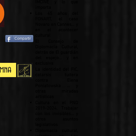
IMCINE y lo que
importa
Los 45 años del
FONART, el caso
Novaro en Cannes… y
en el acontecer
cultural
Compartir
El Consejo de
Diplomacia Cultural,
detrás de El guardián
del espejo… y en
exclusiva
umna
La identidad del FIC,
catarsis tuitera
contra Elena
Poniatowska … y
otras miradas
artísticas
Cultura en el PND
2019-2024, Trabajar
con los invisibles… y
otros asuntos
legislativos
Diplomacia cultural,