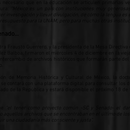
necesario que en la educación se articulen primarias v
tura:
“México es un país con instituciones muy generos
r investigación y llevar divulgación, de cómo la lengua es e
presupuesto para la UNAM, pero para muchas otras instituc
Senado…
dra Frausto Guerrero, y la presidenta de la Mesa Directiva
ez Balboa, firmaron el miércoles 4 de diciembre en la viej
intercambio de archivos históricos que formarán parte del 
o.
ión de Memoria Histórica y Cultural de México, la doct
e se contará con una plataforma digital para consultar los
ado de la República y estará disponible el próximo 18 de 
que
“el tener como proyecto común -SC y Senado- el dar
ro aquellos archivos que se encontraban en el último de los
uir una ciudadanía más consciente y justa”.