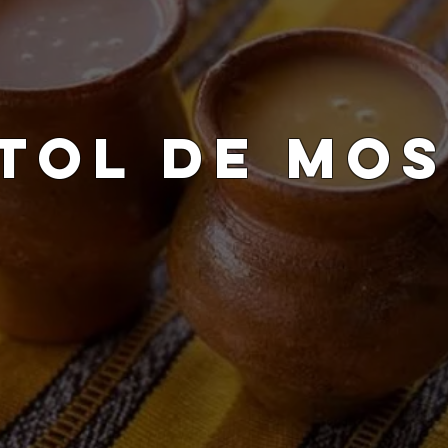
tol de mo