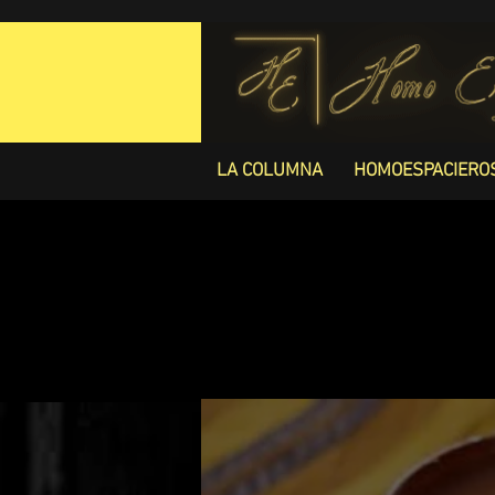
LA COLUMNA
HOMOESPACIERO