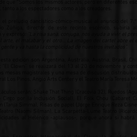
 de que “Somos los mismos actores, pero en diferentes esce
ca, tanto a los espectadores como a los creadores.
 el preludio dancístico-cómico-musical al anuncio del 7.
o Zúñiga, director de este recinto escénico, subiría a
 y expresó:
“La risa sana, conjuga, nos ayuda a vivir el pr
 arte, el malabar y el otro… La imagen del cartel abre el e
 gente y va hasta la complicidad de nuestros invitados”.
sta edición son Argentina, Australia, Austria, Brasil, Chi
; “El Clown” se realizará del 13 al 20 de noviembre y con
dos mesas magistrales y una mesa de discusión distribuido
al Los Pinos, Anglo Arts Center y el Teatro María Teresa M
táculos serán: Shake That Thing (Cracovia 32), Ruedos (Agus
Circo por la Inclusión Social), El Folk Chou (Cabaret Ca
m (Tanja Simma), Risas de papel (Jorge Enrique Reza Cisner
eatro (Naomi Silman), La Scarpetta-Lume Teatro (Ricardo
cidades al Helénico -aplausos-, porque ahora si habrá 