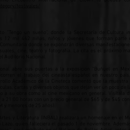
timo Encuentro Internacional de Clown la puedes co
tegory/festivales/
to “Tengo un sueño”, donde la Secretaría de Cultura i
s 12 mil 442 niñas, niños y jóvenes que forman parte 
 Comunitaria donde se expondrán diversas manifestaciones
suales, cine, teatro y fotografía. La cita es el próximo m
l Auditorio Nacional.
ional abre sus puertas a la exposición “Buñuel en Méx
corren el trabajo del cineasta español en nuestro país
rrollo Académico de la Cineteca comentó que la muestra
culas, cartas y diversos objetos que dejan ver un poco de l
to a su obra como al cine mexicano en general. Visítala 
 a 21:00 horas con un precio general de $65 y de $45 co
M y menores de 25 años).
 Artes y Literatura (INBAL) realizará un homenaje en el 
a Lazo, quien falleciera el pasado 1 de noviembre. Ademá