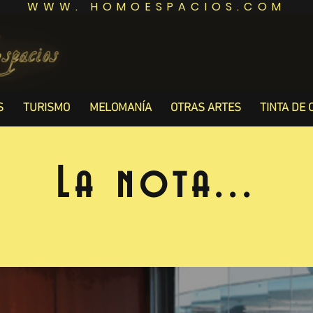
WWW. HOMOESPACIOS.COM
S
TURISMO
MELOMANÍA
OTRAS ARTES
TINTA DE 
La nota...