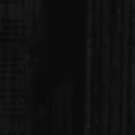
narios”, al
° Encuentro
l escenario
esente en su
spacio a la
le, Estados
tará con 15
s en cuatro
ontoya).
tín Soler),
pricho), In
os), El no-
 Pucceti) y
¡Varieté de