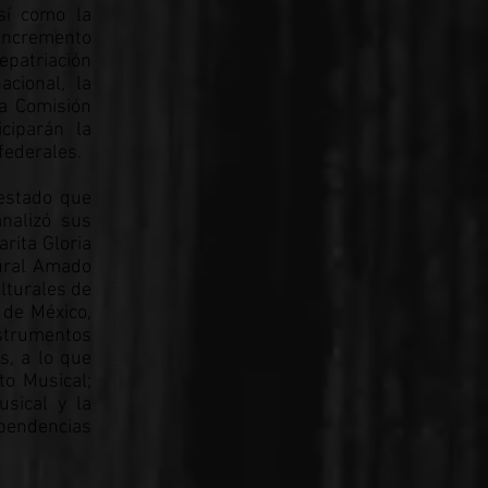
sí como la
 incremento
epatriación
acional, la
la Comisión
iciparán la
federales.
 estado que
analizó sus
rita Gloria
tural Amado
ulturales de
 de México,
nstrumentos
s, a lo que
to Musical;
usical y la
pendencias