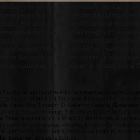
lidad y sinergia, la secretaria de Cultura 
mera reunión con la Comisión de Cultura del 
tubre. Por su parte, el Centro Cultural Helénic
ernacional de Clown el cual integra 15 espectác
esa de discusión distribuidos en cuatro sedes 
 magno evento “Tengo un sueño” se realizará e
itorio Nacional; ya puedes visitar la exposició
cional; realizarán homenaje en el Museo Mural D
Musical se apunta otro éxito, la presentación de la Orque
a residencia artística del Programa Iberorquestas Juvenile
ile, Costa Rica, Ecuador, El Salvador, España, Guatemala
lizado el pasado domingo 3 de noviembre en el Salón A
s Pinos, que contó con la dirección del maestro uruguayo A
así como de los maestros invitados Eduardo García Barrios
Nugent de Panamá… por si fuera poco, participó el célebr
or Iberoamericano de la Cultura.