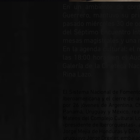
En un ambiente de cordia
Guerrero, mantuvo su pri
pasado miércoles 30 de oc
del Séptimo Encuentro Int
mesas magistrales y una m
En la agenda cultural: el
las 18:00 horas en el Aud
Galería de la Cineteca Na
Rina Lazo.
El Sistema Nacional de Fomento 
Iberoamericana y el cierre de l
por 26 jóvenes de Argentina, Ch
Panamá, Uruguay y México, rea
Mateos del Complejo Cultural Lo
-presidente de Iberorquestas-, 
Jorge Mejía de Honduras y Diño 
uruguayo Jorge Drexler, embajad