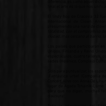
diferencia, es como aquel dicho
final el arte es lo que nos unifi
El lindy hop de Cracovia 32 fue
Internacional de Clown. Antoni
presumiendo una nariz de clown
totalidad, con el compromiso del
ciudad, más cercano al barrio, la
Los países que participarán en e
Unidos, Finlandia y Reino Unido
espectáculos, cuatro talleres, 
sedes (Helénico, Complejo Cultur
Solo para puntualizar, los espec
¡Fantástica urbe! (Compañía de 
Concert Alive con Anna De Liriu
lugar de Agada Tchainik-Lume T
para que no digan, muchas feli
clausura!