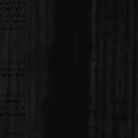
ultural Los
royecto del
rá un punto
on el medio
terno de la
Los clones”
nados y las
 integridad
 una de las
y payaso?”
,
oque que se
el lenguaje
 existe tal