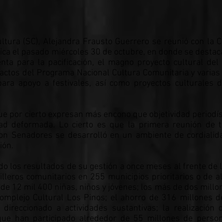
Cultura (SC), Alejandra Frausto Guerrero se reunió con la 
ica el pasado miércoles 30 de octubre, en donde se desta
ta para la pacificación, el magno proyecto cultural de
actos del Programa Nacional Cultura Comunitaria y varias 
para apoyo a festivales, así como proyectos culturales d
ue por cierto expresan más encono que objetividad periodíst
ad deformada. Lo cierto es que la primera reunión de 
con Senadores se desarrolló en un ambiente de cordialid
misión.
do los resultados de su gestión a once meses al frente de 
lleros comunitarios en 255 municipios prioritarios o de al
de 12 mil 400 niñas, niños y jóvenes; los más de dos millo
omplejo Cultural Los Pinos; el ahorro de 316 millones 
direccionado a actividades sustantivas; la realización
 que han participado alrededor de 55 millones de perso