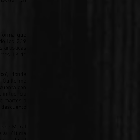
nsultar en
nforma que
de los 339
 artísticas
artes 19 de
ico”, donde
. Guillermo
 cuenta con
a influencia
de martes a
n descuento
Museo Mural
s su última