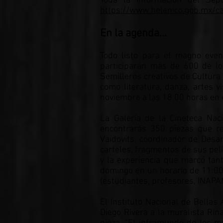
Toda la información del Sép
https://www.helenico.gob.mx/ca
En la agenda…
Todo listo para el magno even
participarán más de 600 de lo
Semilleros creativos de Cultura
como literatura, danza, artes vi
noviembre a las 18:00 horas en e
La Galería de la Cineteca Nac
encontrarás 350 piezas que re
Vaidovits, coordinador de Desa
carteles, fragmentos de sus pelí
y la experiencia que marcó tan
domingo en un horario de 11:00
(estudiantes, profesores, INAPA
El Instituto Nacional de Bellas
Diego Rivera a la muralista Rin