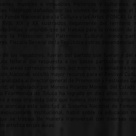
bienes muebles e inmuebles históricos y culturales, a
les históricos dañados por los sismos de septiembre; el
l Fondo Nacional para la Cultura y las Artes (FONCA); la r
VIII, XIX y XX sustraídos ilegalmente del territorio n
ispánicas y anunció que se trabaja para la creación de 
ara la Protección del Patrimonio Cultural, donde part
res, Fiscalía General de la República y otras dependencias 
o de los senadores, fueran del partido que fueran y del
tura federal dio respuesta a los casos particulares y c
 las áreas correspondientes, por ejemplo: la senadora naya
ión Nacional, solicitó mayor recurso para el Festival Cul
 canalizada al director general de Promoción y Festivales C
rid; el legislador por Morena Ricardo Moreno, del Estado
la Filarmónica de Toluca ha logrado en diez años con i
ra a esta orquesta para que tuviera instrumentos propio
e acercará esta solicitud al Sistema Nacional de Fomen
evolucionario Institucional, habló sobre la educación m
 que se trabaja de manera transversal con diversas de
ón artística en las aulas.