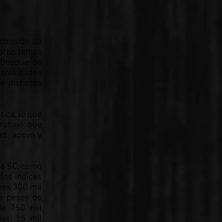
Comisión de
caron temas
l Bosque de
solicitudes
e distintos
ica, lo que
trabajo que
ad, apoyo y
la SC, como
tos índices
nes 300 mil
de pesos de
 de 750 mil
nas; 55 mil