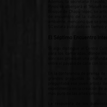
Además, la secretaria Frausto, 
Pinos se albergará el “Museo del
Bosque de Chapultepec, se artic
de encuentro de la cultura tr
ambiente; mencionó que se prepa
SC estará publicado en tiempo y
El Séptimo Encuentro Inte
Si algo distingue al Centro Cul
para los camaradas, donde los 
sonrisas provocan una profunda r
entre el payaso de calle con lo
En la conferencia de prensa de 
grandes preguntas lo haría el
preguntaba ese joven artista d
experimenta en la creación de ar
más puro de las artes circenses
La respuesta de los panelist