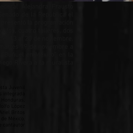
federal Alejandra Frausto
Senado de la República el
o presentó la programación
ulos, cuatro talleres, dos
del 13 al 20 de noviembre.
l martes 19 de noviembre a
n “Buñuel en México” en la
iego Rivera a la muralista
sta Juvenil
s integrada
, Honduras,
dolfo López
riel Britos
 de México,
e cantautor