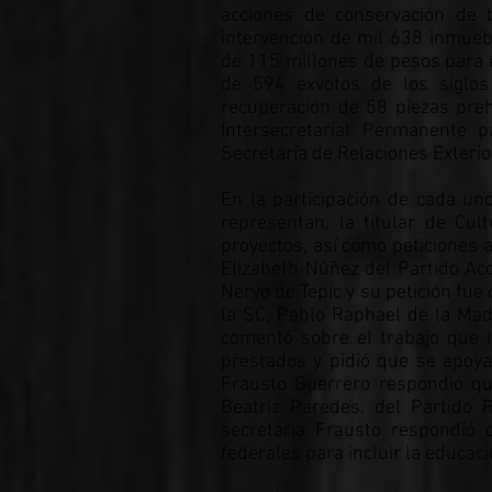
acciones de conservación de 
intervención de mil 638 inmueb
de 115 millones de pesos para e
de 594 exvotos de los siglos X
recuperación de 58 piezas preh
Intersecretarial Permanente p
Secretaría de Relaciones Exterio
En la participación de cada un
representan, la titular de Cul
proyectos, así como peticiones a
Elizabeth Núñez del Partido Acc
Nervo de Tepic y su petición fue
la SC, Pablo Raphael de la Mad
comentó sobre el trabajo que 
prestados y pidió que se apoya
Frausto Guerrero respondió qu
Beatriz Paredes, del Partido R
secretaria Frausto respondió
federales para incluir la educaci