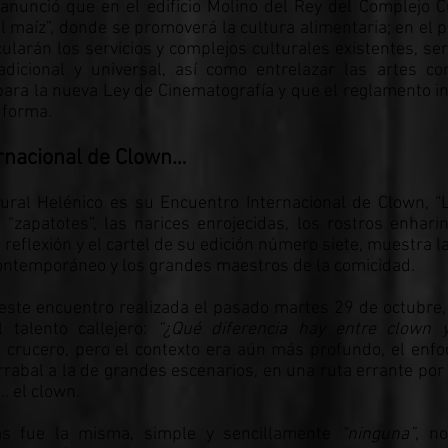
anunció que en el edificio Molino del Rey del Complejo C
 maíz”, donde se promoverá la cultura alimentaria; en el p
ularán los servicios y complejos culturales existentes, se
adicional y universal, así como entrelazar las artes c
ra la nueva Ley de Cinematografía y que el reglamento in
 forma.
rnacional de Clown…
tural Helénico es su Encuentro Internacional de Clown, “
“zapatotes”, las narices enrojecidas, los rostros enhari
eflexión y el cartel de su edición número siete, muestra la
 contemporáneo y los grandes maestros de la comicidad.
este encuentro realizada el pasado martes 29 de octubre,
 talento callejero:
“¿Qué diferencia hay entre clown 
e crucero, pero el contexto era aún más profundo, el enf
rabal a la de grandes escenarios, en una ruta errante por 
… el clown.
as fue la misma, simple y sencillamente
“ninguna”
, no