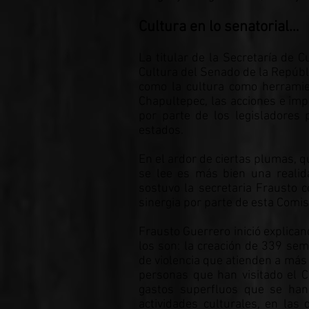
Cultura en lo senatorial…
La titular de la Secretaría de 
Cultura del Senado de la Repúbl
como la cultura como herramien
Chapultepec, las acciones e imp
por parte de los legisladores 
estados.
En el ardor de ciertas plumas, q
se lee es más bien una realid
sostuvo la secretaria Frausto 
sinergia por parte de esta Co
Frausto Guerrero inició explican
los son: la creación de 339 semi
de violencia que atienden a más 
personas que han visitado el C
gastos superfluos que se han 
actividades culturales, en las