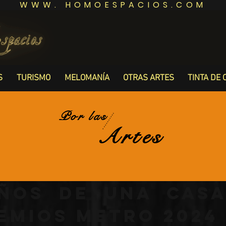
WWW. HOMOESPACIOS.COM
S
TURISMO
MELOMANÍA
OTRAS ARTES
TINTA DE 
Por las
Artes
ños de una casa
emios Metro 2024