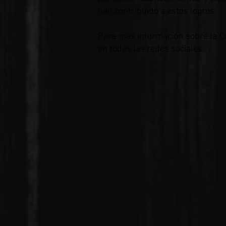
han contribuido a estos logros.
Para más información sobre la C
en todas las redes sociales.