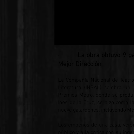
· La obra obtuvo 9 gala
Mejor Dirección
La Compañía Nacional de Teatro 
Literatura (INBAL) celebra un
Premios Metro, donde su produ
Inés de la Cruz, se alzó como l
nueve galardones, incluyendo Mej
Los empeños de una casa, versió
público y a la crítica con su ing