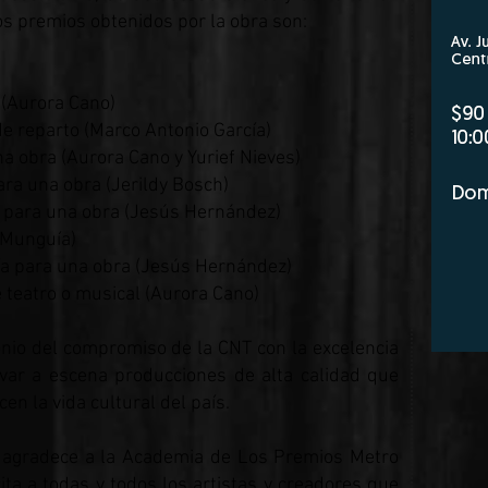
s premios obtenidos por la obra son:
(Aurora Cano)
 reparto (Marco Antonio García)
obra (Aurora Cano y Yurief Nieves)
a una obra (Jerildy Bosch)
para una obra (Jesús Hernández)
 Munguía)
 para una obra (Jesús Hernández)
teatro o musical (Aurora Cano)
nio del compromiso de la CNT con la excelencia
levar a escena producciones de alta calidad que
en la vida cultural del país.
 agradece a la Academia de Los Premios Metro
ita a todas y todos los artistas y creadores que