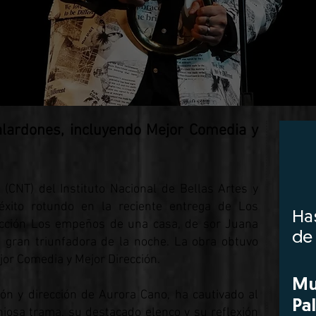
rdones, incluyendo Mejor Comedia y
(CNT) del Instituto Nacional de Bellas Artes y
 éxito rotundo en la reciente entrega de Los
cción Los empeños de una casa, de sor Juana
a gran triunfadora de la noche. La obra obtuvo
or Comedia y Mejor Dirección.
n y dirección de Aurora Cano, ha cautivado al
eniosa trama, su destacado elenco y su reflexión