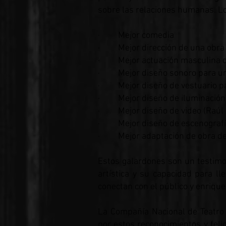
sobre las relaciones humanas. Lo
· Mejor comedia
· Mejor dirección de una obra 
· Mejor actuación masculina de
· Mejor diseño sonoro para una 
· Mejor diseño de vestuario par
· Mejor diseño de iluminación 
· Mejor diseño de video (Raúl
· Mejor diseño de escenografía
· Mejor adaptación de obra de 
Estos galardones son un testimo
artística y su capacidad para l
conectan con el público y enriquec
La Compañía Nacional de Teatro
por estos reconocimientos y felic