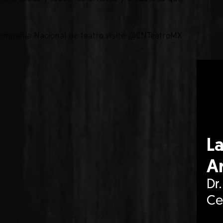
ompañía Nacional de teatro visite @CNTeatroMX