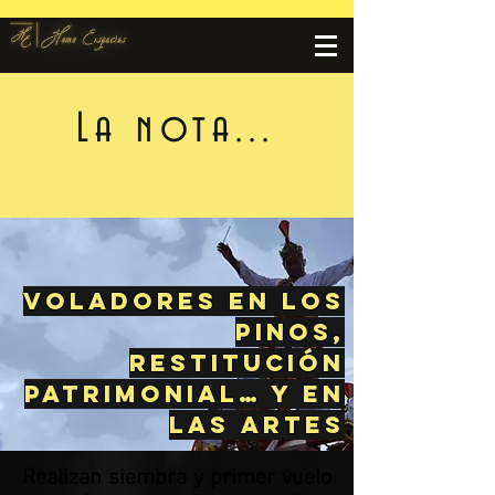
La nota...
Voladores en Los
Pinos,
restitución
patrimonial… y en
las artes
Realizan siembra y primer vuelo