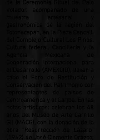
de la Ceremonia Ritual del Palo
Volador, acompañado de una
muestra artesanal y
gastronómica de la región del
Totonacapan, en la Plaza Cencalli
del Complejo Cultural Los Pinos.
Cultura federal, Cancillería y la
Agencia Mexicana de
Cooperación Internacional para
el Desarrollo (AMEXCID), llevan a
cabo el Foro de Restitución y
Conservación del Patrimonio con
representantes de países de
Centroamérica y el Caribe. En las
notas artísticas: celebran los 48
años del Museo de Arte Carrillo
Gil (MACG), con la donación de la
obra “Resurrección de Lázaro”
(1942) de José Clemente Orozco;