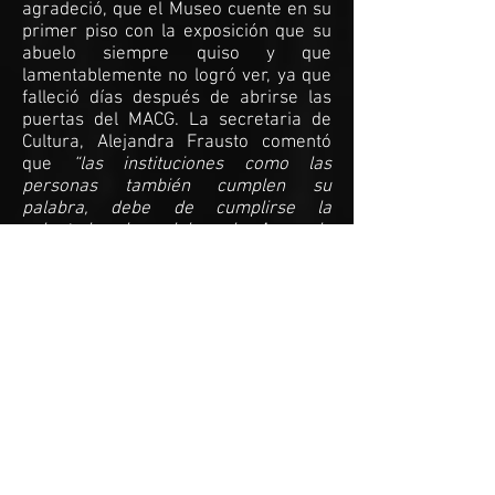
agradeció, que el Museo cuente en su
primer piso con la exposición que su
abuelo siempre quiso y que
lamentablemente no logró ver, ya que
falleció días después de abrirse las
puertas del MACG. La secretaria de
Cultura, Alejandra Frausto comentó
que
“las instituciones como las
personas también cumplen su
palabra, debe de cumplirse la
voluntad y la palabra de Armando
Sáenz Carrillo, debe de ser el primer
piso del Carrillo Gil el lugar para la
exposición permanente".
Mientras que
la titular del Instituto Nacional de
Bellas Artes y Literatura (INBAL),
Lucina Jiménez, se sumó a esta
iniciativa del MACG:
"Aquí estamos en
este primer piso rodeados de estas
piezas fundacionales de la colección
del Doctor Carrillo Gil, en
cumplimiento de ese deseo, de ese