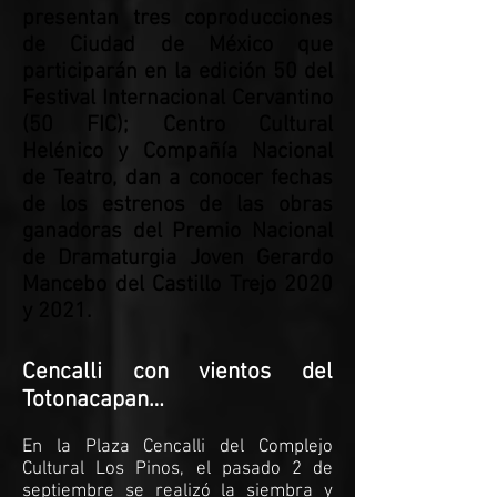
presentan tres coproducciones
de Ciudad de México que
participarán en la edición 50 del
Festival Internacional Cervantino
(50 FIC); Centro Cultural
Helénico y Compañía Nacional
de Teatro, dan a conocer fechas
de los estrenos de las obras
ganadoras del Premio Nacional
de Dramaturgia Joven Gerardo
Mancebo del Castillo Trejo 2020
y 2021.
Cencalli con vientos del
Totonacapan…
En la Plaza Cencalli del Complejo
Cultural Los Pinos, el pasado 2 de
septiembre se realizó la siembra y