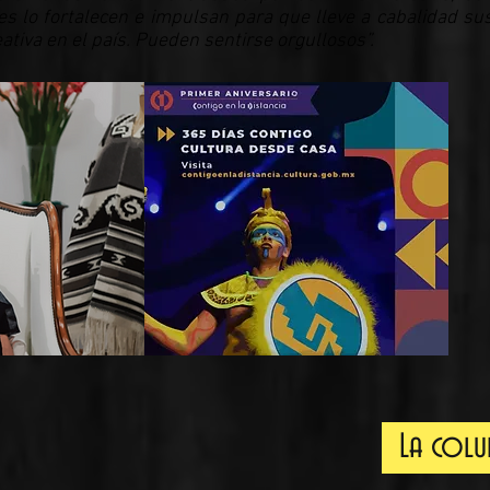
nes lo fortalecen e impulsan para que lleve a cabalidad su
ativa en el país. Pueden sentirse orgullosos”.
La col