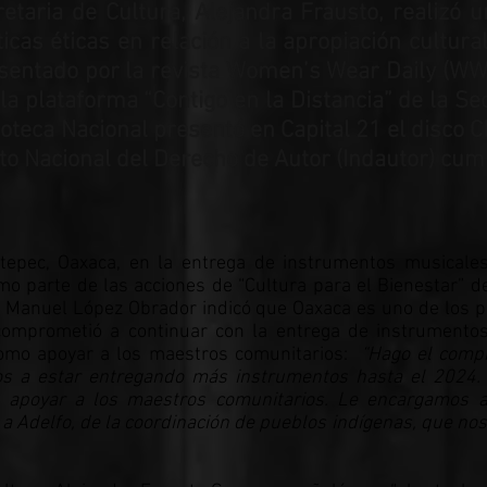
etaria de Cultura, Alejandra Frausto, realizó
cas éticas en relación a la apropiación cultura
esentado por la revista Women’s Wear Daily (W
 la plataforma “Contigo en la Distancia” de la Se
noteca Nacional presentó en Capital 21 el disc
to Nacional del Derecho de Autor (Indautor) cum
tepec, Oaxaca, en la entrega de instrumentos musicale
mo parte de las acciones de “Cultura para el Bienestar” d
s Manuel López Obrador indicó que Oaxaca es uno de los 
comprometió a continuar con la entrega de instrumento
como apoyar a los maestros comunitarios:
“Hago el comp
s a estar entregando más instrumentos hasta el 2024.
e apoyar a los maestros comunitarios. Le encargamos a
y a Adelfo, de la coordinación de pueblos indígenas, que no