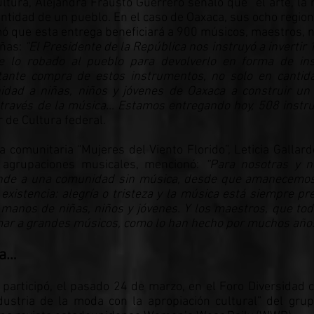
ultura, Alejandra Frausto Guerrero señaló que “el arte, la
ntidad de un pueblo. En el caso de Oaxaca, sus ocho regio
mó que esta entrega beneficiará a 900 músicos, maestros, n
ñas:
“El Presidente de la República nos instruyó a invertir 
e lo robado al pueblo para devolverlo en forma de in
tante compra de estos instrumentos, no solo en cantida
nidad a niñas, niños y jóvenes de Oaxaca a construir u
 a través de la música… Estamos entregando hoy, 508 inst
ar de Cultura federal.
 comunitaria “Mujeres del Viento Florido”, Leticia Gallard
 agrupaciones musicales, mencionó:
“Para nosotras y n
tiende a una comunidad sin música, desde que amanecemo
existencia: alegría o tristeza y la música está siempre pr
 manos de niñas, niños y jóvenes. Y los maestros, que tod
ar a grandes músicos, como lo han hecho por muchos años
ia…
 participó, el pasado 24 de marzo, en el Foro Diversidad 
ustria de la moda con la apropiación cultural” del grup