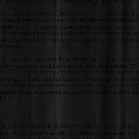
ina revista estadounidense Women’s Wear Daily (WWD).
al señala que su titular, Frausto Guerrero explicó que di
rado interés en las creaciones de artistas tradicionales
cordó que ante algunos casos de apropiación cultural i
el silencio pidiendo una explicación a las marcas que re
 a dialogar con las comunidades afectadas, a fin de establ
el respeto.
se llevará a cabo una Feria donde las comunidades ori
cer relaciones colaborativas que lleva por nombre “Ori
año 2021:
“Estamos seguros que con la Feria se abrirán e
o más generosos, cotidianos. Que se mantenga la puerta a
este desarrollo, no estamos cerrados a ello, pero hay un
idades ‘nada de nosotros sin nosotros’, y somos parte de
ra Frausto.
o en la Distancia” de la Secretaría de Cultura cumplió e
, en el que captó más de 13.5 millones de visitas. Sus