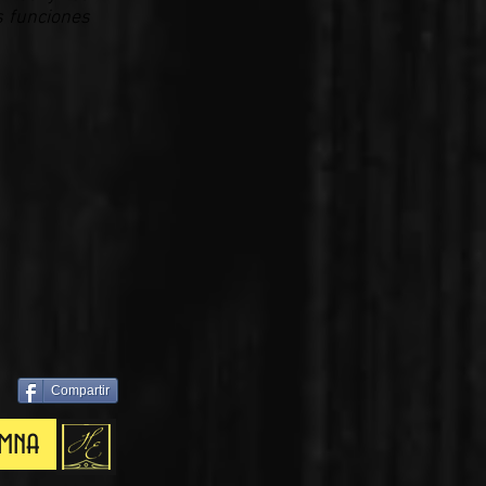
s funciones
Compartir
umna