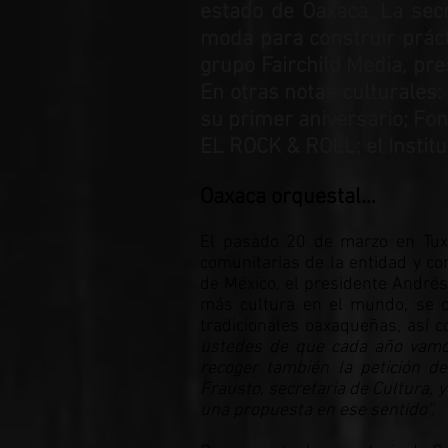
estado de Oaxaca. La secr
moda para construir prácti
grupo Fairchild Media, pr
En otras notas culturales:
su primer aniversario; Fo
EL ROCK & ROLL; el Institu
Oaxaca orquestal…
El pasado 20 de marzo en Tux
comunitarias de la entidad y co
de México, el presidente André
más cultura en el mundo, se 
tradicionales oaxaqueñas, así 
ustedes de que cada año vamo
recoger también la petición d
Frausto, secretaria de Cultura, 
una propuesta en ese sentido”.