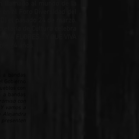
 un llamado al mundo de la
l en el Foro Diversidad del
WD) el pasado 24 de marzo.
cretaría de Cultura celebra
o CHAVA FLORES… Y QUE VIVA
ple 24 años.
s a bandas
el Gobierno
pueblos con
s a bandas
romiso con
 Y vamos a
 Alejandra
s presenten