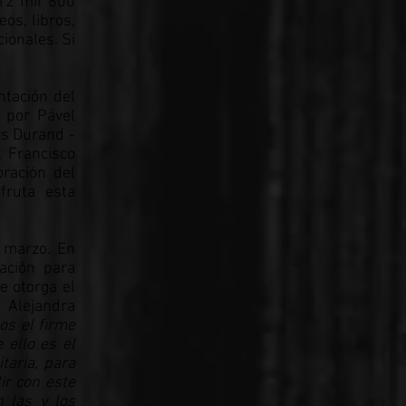
 12 mil 800
eos, libros,
ionales. Si
ntación del
 por Pável
es Durand -
, Francisco
oración del
fruta esta
e marzo. En
zación para
e otorga el
, Alejandra
os el firme
 ello es el
taria, para
ir con este
n las y los