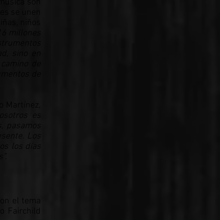
 música son
nes se unen
iñas, niños
16 millones
strumentos
d, sino en
n camino de
rumentos de
o Martínez,
osotros es
s, pasamos
esente. Los
os los días
”.
con el tema
o Fairchild