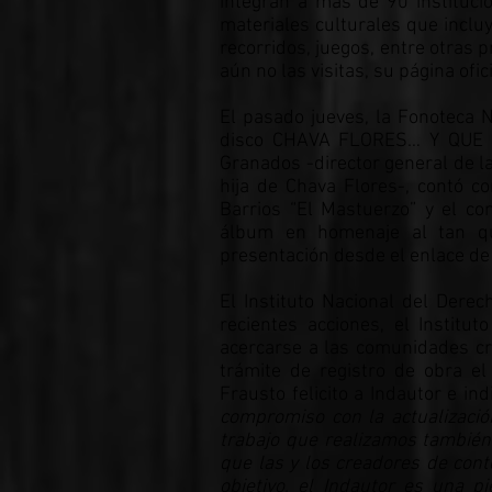
integran a más de 90 instituc
materiales culturales que incluye
recorridos, juegos, entre otras 
aún no las visitas, su página ofic
El pasado jueves, la Fonoteca N
disco CHAVA FLORES… Y QUE V
Granados -director general de 
hija de Chava Flores-, contó co
Barrios “El Mastuerzo” y el c
álbum en homenaje al tan que
presentación desde el enlace de
El Instituto Nacional del Dere
recientes acciones, el Instit
acercarse a las comunidades cre
trámite de registro de obra el
Frausto felicito a Indautor e i
compromiso con la actualizació
trabajo que realizamos también 
que las y los creadores de cont
objetivo, el Indautor es una p