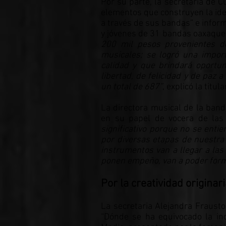
Por su parte, la secretaria de C
elementos que construyen la ide
a través de sus bandas” e infor
y jóvenes de 31 bandas oaxaque
200 mil pesos provenientes d
musicales; se logró una impor
calidad y que brindará oportu
libertad, de felicidad y de paz
un total de 687”
, explicó la titul
La directora musical de la banda
en su papel de vocera de las
significativo porque no se en
por diversas etapas de nuestra 
instrumentos van a llegar a las
ponen empeño, van a poder form
Por la creatividad originar
La secretaria Alejandra Frausto
“Dónde se ha equivocado la ind