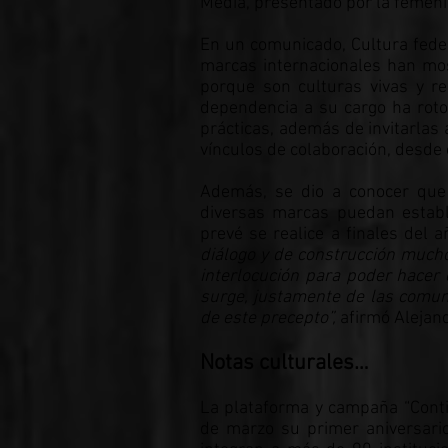
Media, presentado por la femen
En un comunicado, Cultura feder
marcas internacionales han most
porque son culturas vivas y re
dependencia a su cargo ha roto 
prácticas, además de invitarlas
vínculos de colaboración, desde 
Además, se dio a conocer que 
diversas marcas puedan estable
prevé se realice a finales del 
diálogo y de construcción much
interlocución para poder hacer 
surge, justamente de las comun
de este precepto”,
afirmó Alejand
Notas culturales…
La plataforma y campaña “Contig
de marzo su primer aniversario