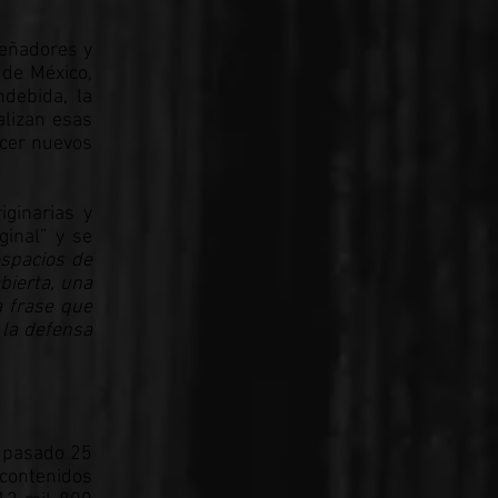
señadores y
 de México,
ndebida, la
alizan esas
ecer nuevos
ginarias y
ginal” y se
spacios de
bierta, una
a frase que
 la defensa
l pasado 25
 contenidos