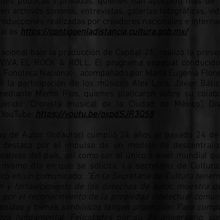
iones públicas y privadas, quienes han aportado más de
n archivos sonoros, entrevistas, galerías fotográficas, vid
producciones realizadas por creadores nacionales e internac
ial es
https://contigoenladistancia.cultura.gob.mx/
acional bajo la producción de Capital 21, realizó la prese
IVA EL ROCK & ROLL. El programa especial conducido
la Fonoteca Nacional-, acompañado por María Eugenia Flor
n la participación de los músicos Alex Lora, Javier Bátiz
omediante Memo Ríos, quienes platicaron sobre su colab
rido “Cronista musical de la Ciudad de México”. Dis
 YouTube:
https://youtu.be/oxpdSJR3Q58
cho de Autor (Indautor) cumplió 24 años el pasado 24 d
uto destaca por el impulso de un modelo de descentrali
ativas del país, así como ser el único a nivel mundial qu
 mismo día en que se solicita. La secretaria de Cultura
ndicó en un comunicado:
“En la Secretaría de Cultura tenem
n y fortalecimiento de los derechos de autor, muestra de
por el reconocimiento de la propiedad intelectual comuni
enidos y bienes simbólicos tengan protección. Para cumpl
ieza fundamental. Felicidades por su 24 aniversario, so