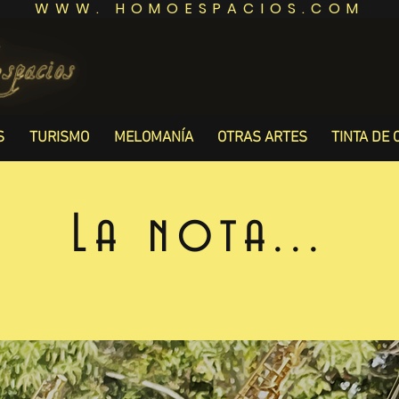
WWW. HOMOESPACIOS.COM
S
TURISMO
MELOMANÍA
OTRAS ARTES
TINTA DE 
La nota...