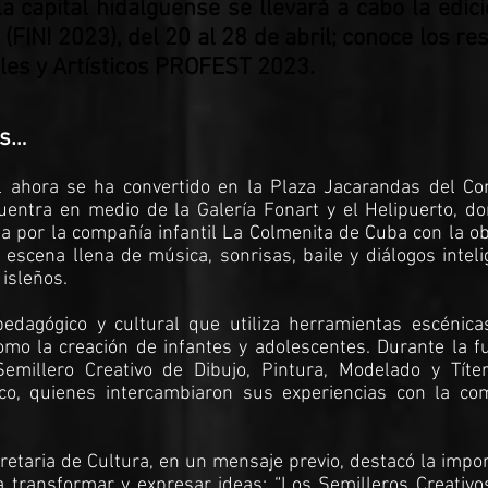
la capital hidalguense se llevará a cabo la edi
(FINI 2023), del 20 al 28 de abril; conoce los r
ales y Artísticos PROFEST 2023.
os…
l ahora se ha convertido en la Plaza Jacarandas del Co
uentra en medio de la Galería Fonart y el Helipuerto, do
a por la compañía infantil La Colmenita de Cuba con la o
 escena llena de música, sonrisas, baile y diálogos intel
 isleños.
edagógico y cultural que utiliza herramientas escénica
como la creación de infantes y adolescentes. Durante la f
Semillero Creativo de Dibujo, Pintura, Modelado y Títe
o, quienes intercambiaron sus experiencias con la co
retaria de Cultura, en un mensaje previo, destacó la impo
 transformar y expresar ideas: “Los Semilleros Creativos