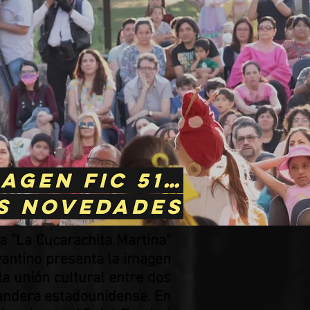
agen FIC 51…
s novedades
a "La Cucarachita Martina"
rvantino presenta la imagen
 la unión cultural entre dos
bandera estadounidense. En