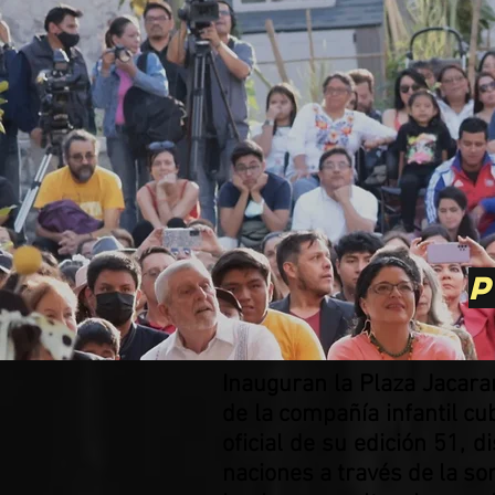
P
Inauguran la Plaza Jacara
de la compañía infantil cu
oficial de su edición 51, d
naciones a través de la s