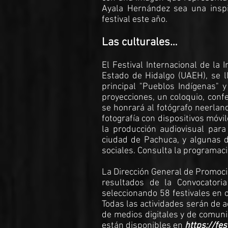
Ayala Hernández sea una inspir
festival este año.
Las culturales…
El Festival Internacional de la
Estado de Hidalgo (UAEH), se l
principal "Pueblos Indígenas" 
proyecciones, un coloquio, confer
se honrará al fotógrafo neerlan
fotografía con dispositivos móvi
la producción audiovisual para 
ciudad de Pachuca, y algunas d
sociales. Consulta la programac
La Dirección General de Promoció
resultados de la Convocatori
seleccionando 58 festivales en o
Todas las actividades serán de ac
de medios digitales y de comunic
están disponibles en
https://fes