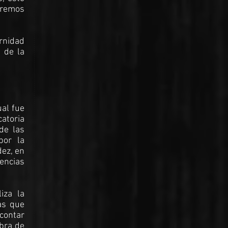
eremos
rnidad
 de la
ual fue
atoria
de las
por la
dez, en
rencias
iza la
as que
 contar
bra de