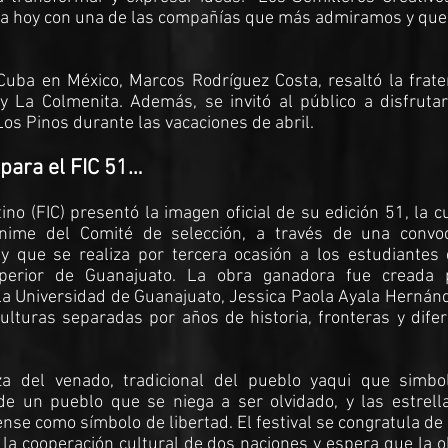
ra hoy con una de las compañías que más admiramos y qu
Cuba en México, Marcos Rodríguez Costa, resaltó la frate
y La Colmenita. Además, se invitó al público a disfrutar
Los Pinos durante las vacaciones de abril.
 para el FIC 51…
ino (FIC) presentó la imagen oficial de su edición 51, la c
nime del Comité de selección, a través de una convoc
y que se realiza por tercera ocasión a los estudiantes 
uperior de Guanajuato. La obra ganadora fue creada 
 la Universidad de Guanajuato, Jessica Paola Ayala Hernán
culturas separadas por años de historia, fronteras y dife
 del venado, tradicional del pueblo yaqui que simbol
 de un pueblo que se niega a ser olvidado, y las estrell
se como símbolo de libertad. El festival se congratula de
a cooperación cultural de dos naciones y espera que la o