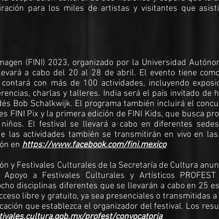
ación para los miles de artistas y visitantes que asisti
 Imagen (FINI) 2023, organizado por la Universidad Autón
levará a cabo del 20 al 28 de abril. El evento tiene com
y contará con más de 100 actividades, incluyendo exposic
encias, charlas y talleres. India será el país invitado de 
dés Bob Schalkwijk. El programa también incluirá el conc
les FINI Pix y la primera edición de FINI Kids, que busca p
niños. El festival se llevará a cabo en diferentes sedes
e las actividades también se transmitirán en vivo en las
ión en
https://www.facebook.com/fini.mexico
n y Festivales Culturales de la Secretaría de Cultura anun
a Apoyo a Festivales Culturales y Artísticos PROFEST
cho disciplinas diferentes que se llevarán a cabo en 25 e
ceso libre y gratuito, ya sea presenciales o transmitidas a
ación que establezca el organizador del festival. Los res
tivales.cultura.gob.mx/profest/convocatoria