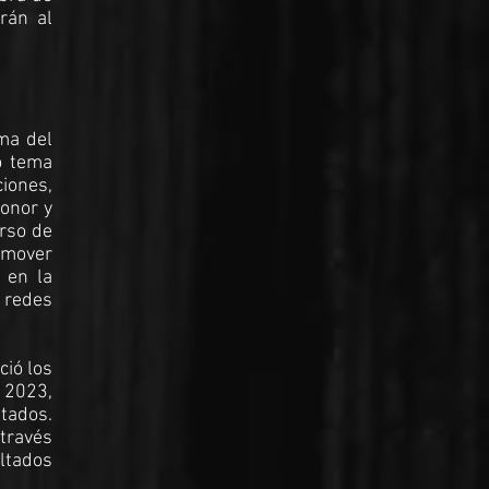
rán al
oma del
o tema
iones,
honor y
urso de
romover
 en la
 redes
ció los
 2023,
stados.
 través
ultados