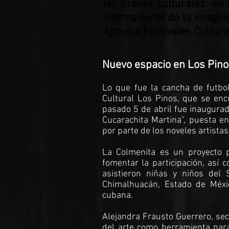
las breves culturales: en 
Internacional de la Imagen 
Apoyo a Festivales Cultur
Nuevo espacio en Los Pin
Lo que fue la cancha de futbo
Cultural Los Pinos, que se enc
pasado 5 de abril fue inaugurad
Cucarachita Martina", puesta en
por parte de los noveles artistas
La Colmenita es un proyecto p
fomentar la participación, así 
asistieron niñas y niños del 
Chimalhuacán, Estado de Méxic
cubana.
Alejandra Frausto Guerrero, sec
del arte como herramienta para