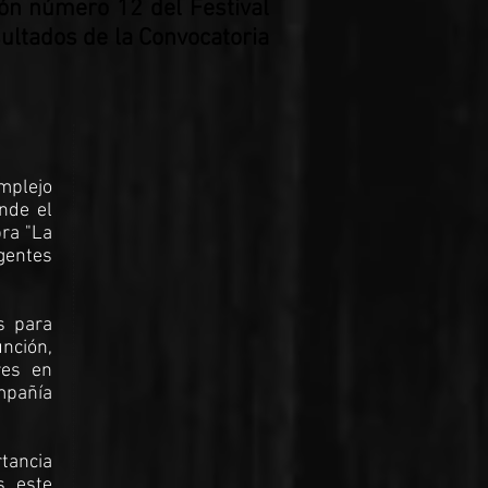
ción número 12 del Festival
esultados de la Convocatoria
mplejo
nde el
bra "La
igentes
s para
unción,
res en
mpañía
rtancia
, este