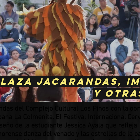
laza Jacarandas, im
y otra
ndas del Complejo Cultural Los Pinos con la obr
bana La Colmenita. El Festival Internacional Ce
iseño de la estudiante Jessica Ayala que refleja
onorense danza del venado y las estrellas de la 