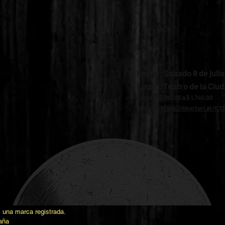
Fecha: Sábado 8 de julio
Lugar: Teatro de la Ciu
Costos: $ 780.00 a $ 1,740.00
Boletos:
https://shorturl.at/iC13
una marca registrada.
aña