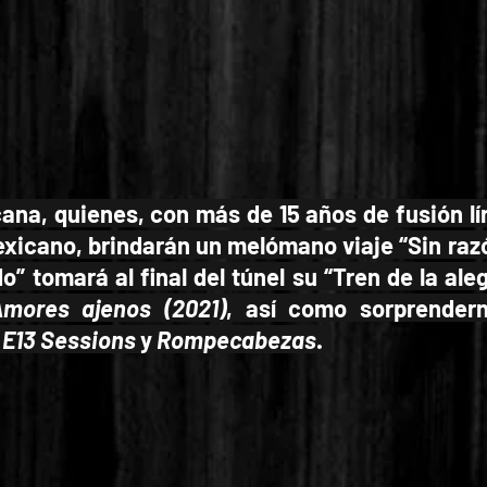
na, quienes, con más de 15 años de fusión lír
mexicano, brindarán un melómano viaje “Sin raz
 tomará al final del túnel su “Tren de la ale
mores ajenos (2021)
, así como sorprender
s
E13 Sessions
y
Rompecabezas
.