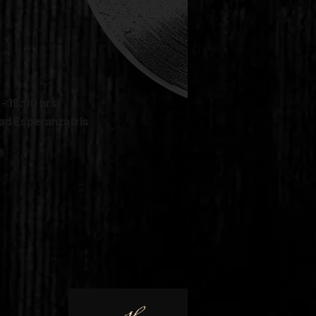
 - 19:00 hrs
dad Esperanza Iris
6