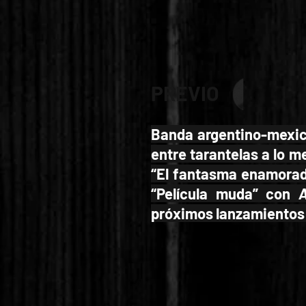
PREVIO
Banda argentino-mexica
entre tarantelas a lo 
“El fantasma enamorado”
“Película muda” con
A
próximos lanzamiento