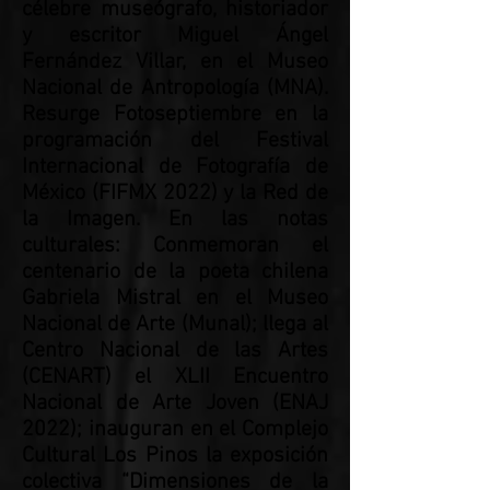
célebre museógrafo, historiador
y escritor Miguel Ángel
Fernández Villar, en el Museo
Nacional de Antropología (MNA).
Resurge Fotoseptiembre en la
programación del Festival
Internacional de Fotografía de
México (FIFMX 2022) y la Red de
la Imagen. En las notas
culturales: Conmemoran el
centenario de la poeta chilena
Gabriela Mistral en el Museo
Nacional de Arte (Munal); llega al
Centro Nacional de las Artes
(CENART) el XLII Encuentro
Nacional de Arte Joven (ENAJ
2022); inauguran en el Complejo
Cultural Los Pinos la exposición
colectiva “Dimensiones de la