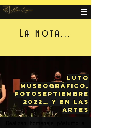
La nota...
Luto
museográfico,
Fotoseptiembre
2022… y en las
artes
Realizan homenaje póstumo al