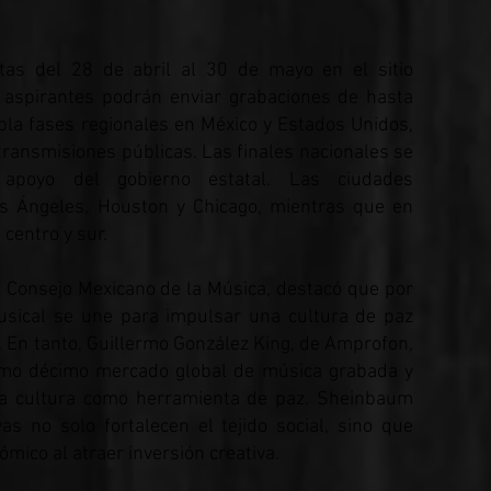
rtas del 28 de abril al 30 de mayo en el sitio
aspirantes podrán enviar grabaciones de hasta
pla fases regionales en México y Estados Unidos,
transmisiones públicas. Las finales nacionales se
apoyo del gobierno estatal. Las ciudades
s Ángeles, Houston y Chicago, mientras que en
 centro y sur.
el Consejo Mexicano de la Música, destacó que por
musical se une para impulsar una cultura de paz
 En tanto, Guillermo González King, de Amprofon,
como décimo mercado global de música grabada y
e la cultura como herramienta de paz. Sheinbaum
vas no solo fortalecen el tejido social, sino que
mico al atraer inversión creativa.