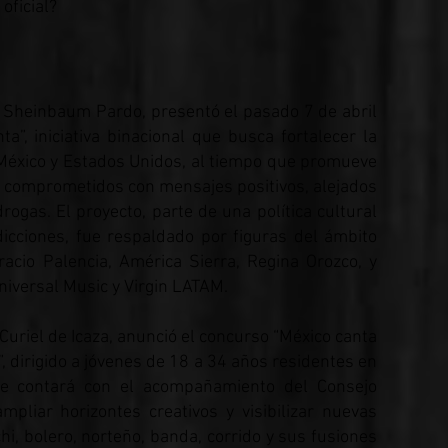
oficial?
a Sheinbaum Pardo, presentó el pasado 7 de abril
ta”, iniciativa binacional que busca fortalecer la
 México y Estados Unidos, al tiempo que promueve
s comprometidos con mensajes positivos, alejados
rogas. El proyecto, parte de una política cultural
dicciones, fue respaldado por figuras del ámbito
racio Palencia, América Sierra, Regina Orozco, y
iversal Music y Virgin LATAM.
 Curiel de Icaza, anunció el concurso “México canta
”, dirigido a jóvenes de 18 a 34 años residentes en
ue contará con el acompañamiento del Consejo
pliar horizontes creativos y visibilizar nuevas
i, bolero, norteño, banda, corrido y sus fusiones