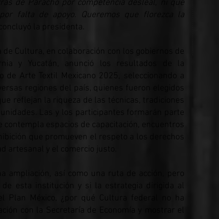
ras de Paracho por competencia desleal, ni que
 por falta de apoyo. Queremos que florezca la
concluyó la presidenta.
ía de Cultura, en colaboración con los gobiernos de
rnia y Yucatán, anunció los resultados de la
o de Arte Textil Mexicano 2025, seleccionando a
ersas regiones del país, quienes fueron elegidos
 reflejan la riqueza de las técnicas, tradiciones
nidades. Las y los participantes formarán parte
 contempla espacios de capacitación, encuentros
xhibición que promueven el respeto a los derechos
ad artesanal y el comercio justo.
a ampliación, así como una ruta de acción, pero
 de esta institución y si la estrategia dirigida al
el Plan México, ¿por qué Cultura federal no ha
ación con la Secretaría de Economía y mostrar el