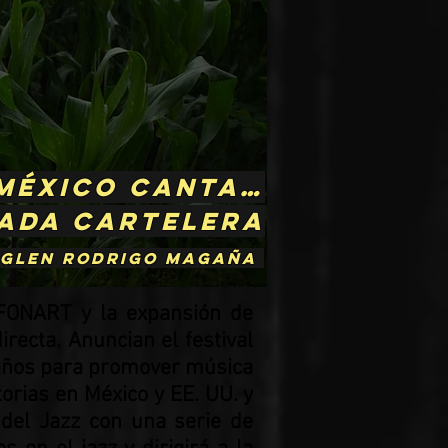
 México Canta…
pada cartelera
 Glen Rodrigo Magaña
 FONART y la expansión de
recta. Anuncian el festival
34 años para promover música
torias en México y EE. UU. y
 del Jazz con una serie de