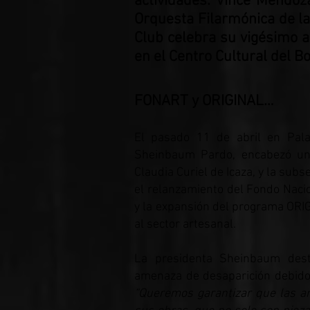
actividades: Vince Mendoza
Orquesta Filarmónica de la
Club celebra su vigésimo a
en el Centro Cultural del B
FONART y ORIGINAL…
El pasado 11 de abril en Palac
Sheinbaum Pardo, encabezó una 
Claudia Curiel de Icaza, y la sub
el relanzamiento del Fondo Naci
y la expansión del programa ORIG
al sector artesanal.
La presidenta Sheinbaum dest
amenaza de desaparición debido a
“Queremos garantizar que las ar