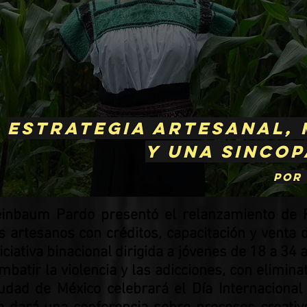
Estrategia artesanal,
y una sinco
Por
einbaum Pardo presentó el relanzamiento de
 artesanos con créditos, capacitación y venta di
niciativa binacional dirigida a jóvenes de 18 a 
batir la violencia y las adicciones, con elimina
iudad de México celebrará el Día Internacional