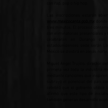
con rap, pop o hip hop.
Las inscripciones estarán abie
www.mexicocanta.gob.mx
donde 
tres minutos. El proceso contem
con eliminatorias presenciales y 
celebrarán en Durango con 
estadounidenses sede serán Lo
México se dividirá en zonas norte,
Miguel Ángel Trujillo, director d
primera vez toda la industria 
mediante canciones que inspiren.
subrayó el potencial del país 
celebró que el gobierno utilic
afirmó que este tipo de iniciati
también generan desarrollo econó