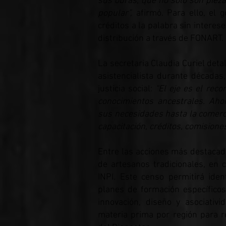
sus obras, que no solo son piezas
popular”,
afirmó. Para ello, el 
créditos a la palabra sin interes
distribución a través de FONART.
La secretaria Claudia Curiel det
asistencialista durante década
justicia social:
“El eje es el rec
conocimientos ancestrales. Ah
sus necesidades hasta la comercia
capacitación, créditos, comisione
Entre las acciones más destacad
de artesanos tradicionales, en c
INPI. Este censo permitirá ident
planes de formación específicos 
innovación, diseño y asociati
materia prima por región para r