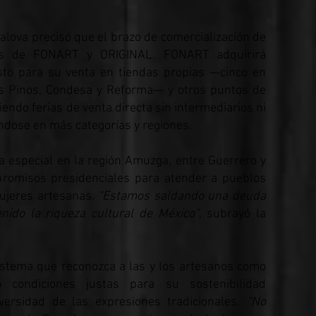
lova precisó que el brazo de comercialización de
os de FONART y ORIGINAL. FONART adquirirá
usto para su venta en tiendas propias —cinco en
Los Pinos, Condesa y Reforma— y otros puntos de
endo ferias de venta directa sin intermediarios ni
ndose en más categorías y regiones.
 especial en la región Amuzga, entre Guerrero y
romisos presidenciales para atender a pueblos
mujeres artesanas.
“Estamos saldando una deuda
nido la riqueza cultural de México”
, subrayó la
sistema que reconozca a las y los artesanos como
o condiciones justas para su sostenibilidad
versidad de las expresiones tradicionales.
“No