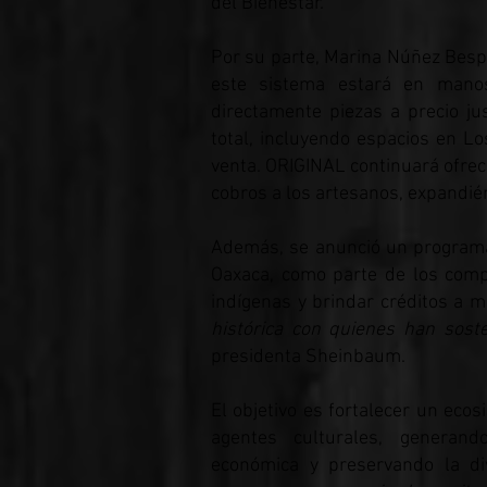
del Bienestar.
Por su parte, Marina Núñez Bespa
este sistema estará en man
directamente piezas a precio j
total, incluyendo espacios en 
venta. ORIGINAL continuará ofreci
cobros a los artesanos, expandié
Además, se anunció un programa
Oaxaca, como parte de los comp
indígenas y brindar créditos a 
histórica con quienes han soste
presidenta Sheinbaum.
El objetivo es fortalecer un eco
agentes culturales, generand
económica y preservando la di