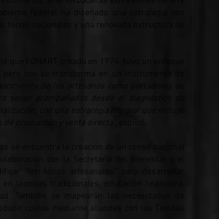
 utilitarias, sino verdaderas expresiones de arte
gobierno federal ha diseñado una estrategia con
es, ferias nacionales y una renovada estructura de
alló que FONART, creado en 1974, tuvo un enfoque
s, pero hoy se transforma en un instrumento de
onocimiento de los artesanos como portadores de
ora serán acompañados desde el diagnóstico de
lización, con una estrategia integral que incluye
s de producción y venta directa”,
explicó.
as se encuentra la creación de un censo nacional
olaboración con la Secretaría del Bienestar y el
ificar “territorios artesanales” para desarrollar
en técnicas tradicionales, educación financiera,
vidad. También se mapearán las necesidades de
educir costos mediante alianzas con las Tiendas