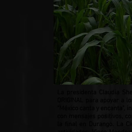
La presidenta Claudia Sh
ORIGINAL para apoyar a los
"México canta y encanta", i
con mensajes positivos, com
la final en Durango. La C