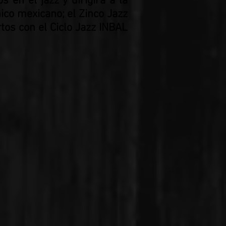
 en el jazz y dirigirá a la
co mexicano; el Zinco Jazz
tos con el Ciclo Jazz INBAL