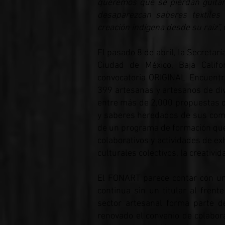
queremos que se pierdan guitar
desaparezcan saberes textiles
creación indígena desde su raíz”,
El pasado 8 de abril, la Secretar
Ciudad de México, Baja Califo
convocatoria ORIGINAL Encuentr
399 artesanas y artesanos de div
entre más de 2,000 propuestas que
y saberes heredados de sus comu
de un programa de formación que
colaborativos y actividades de e
culturales colectivos, la creativid
El FONART parece contar con un
continua sin un titular al frente
sector artesanal forma parte d
renovado el convenio de colabor