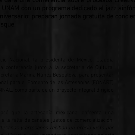
 dará una conferencia sobre procesos creativos
 UNAM con un programa dedicado al jazz sinfóni
niversario: preparan jornada gratuita de concier
osque.
io Nacional, la presidenta de México, Claudia
conferencia junto a la secretaria de Cultura,
secretaria Marina Núñez Bespalova, para presentar
onal para el Fomento de las Artesanías (FONART)
INAL, como parte de un proyecto integral dirigido
acó que la artesanía mexicana, enfrenta una
 la falta de canales justos de comercialización:
tesanas y artesanos reciban un precio justo por