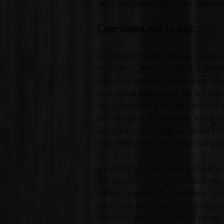
sello Hecho en México de manera 
Canciones por la paz…
La presidenta de México, Claudi
el festival “México canta y encan
industria creativa musical entre
una nueva generación de artista
de la violencia y el consumo de d
por la paz y el combate a las a
artístico y discográfico como Ho
representantes de sellos como Un
La secretaria de Cultura, Claudia
por la paz y contra las adicciones
ambos países. El certamen, q
Mexicano de la Música, busca am
voces en géneros como el mariach