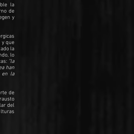
ble la
rno de
egen y
rgicas
, y que
tado la
ndo, lo
cas:
“la
nea han
 en la
rte de
rausto
lar del
lturas