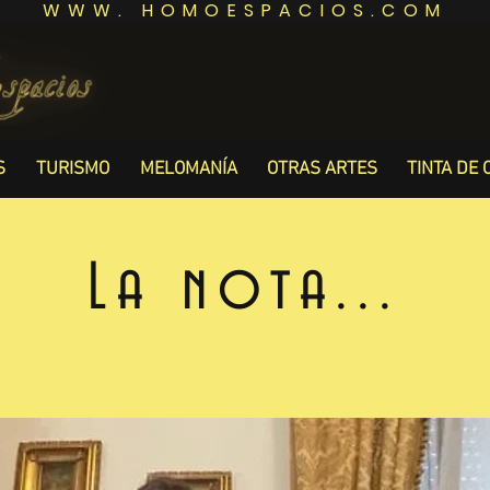
WWW. HOMOESPACIOS.COM
S
TURISMO
MELOMANÍA
OTRAS ARTES
TINTA DE 
La nota...