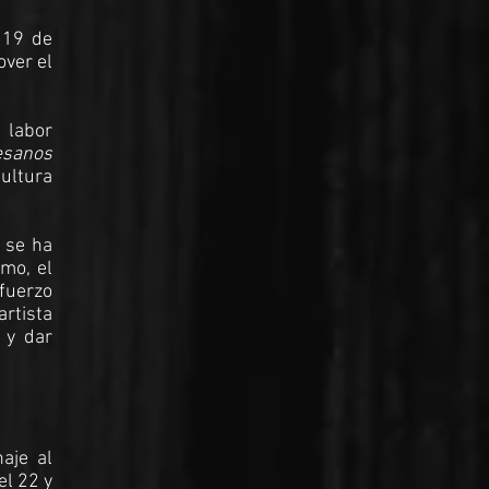
 19 de
over el
 labor
esanos
Cultura
 se ha
smo, el
fuerzo
artista
 y dar
aje al
el 22 y