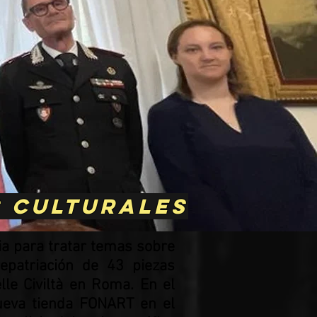
s culturales
alia para tratar temas sobre
epatriación de 43 piezas
le Civiltà en Roma. En el
nueva tienda FONART en el