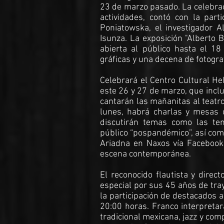
23 de marzo pasado. La celebraci
actividades, contó con la part
Poniatowska, el investigador Alb
Isunza. La exposición "Alberto
abierta al público hasta el 1
gráficas y una decena de fotogra
Celebrará el Centro Cultural He
este 26 y 27 de marzo, que inclu
cantarán las mañanitas al teatr
lunes, habrá charlas y mesas d
discutirán temas como las ten
público “pospandémico”, así como
Ariadna en Naxos vía Facebook 
escena contemporánea.
El reconocido flautista y direc
especial por sus 45 años de tray
la participación de destacados ar
20:00 horas. Franco interpreta
tradicional mexicana, jazz y co