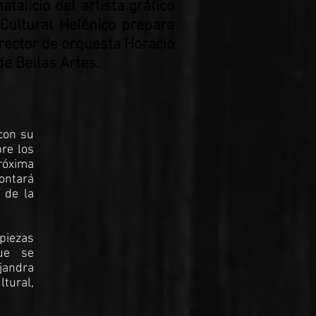
talicio del artista gráfico
Cultural Helénico prepara
director de orquesta Horacio
de Bellas Artes.
con su
bre los
róxima
contará
 de la
piezas
que se
ejandra
ltural,