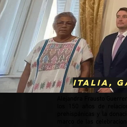
Italia, 
Alejandra Frausto Guerrero,
los 150 años de relacio
prehispánicas y la donac
marco de las celebracion