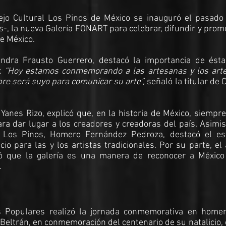
ejo Cultural Los Pinos de México se inauguró el pasado
s-, la nueva Galería FONART para celebrar, difundir y prom
de México.
andra Frausto Guerrero, destacó la importancia de ésta
a:
“Hoy estamos conmemorando a las artesanas y los art
re será suyo para comunicar su arte”,
señaló la titular de 
nes Rizo, explicó que, en la historia de México, siempre
ara dar lugar a los creadores y creadoras del país. Asimi
l Los Pinos, Homero Fernández Pedroza, destacó el es
io para las y los artistas tradicionales. Por su parte, el 
mó que la galería es una manera de reconocer a México
.
 Populares realizó la jornada conmemorativa en homen
 Beltrán, en conmemoración del centenario de su natalicio, 