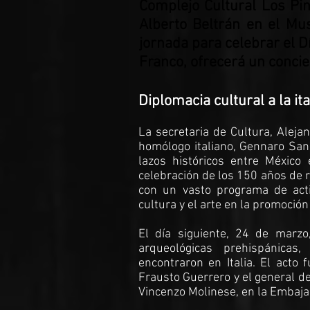
Complejo Cultural Los Pino
Alberto Beltrán en el Mu
jornada para celebrar el Dí
Franco, ofrecerá un concie
Diplomacia cultural a la it
La secretaria de Cultura, Alej
homólogo italiano, Gennaro Sang
lazos históricos entre México
celebración de los 150 años de 
con un vasto programa de acti
cultura y el arte en la promoción
El día siguiente, 24 de marzo
arqueológicas prehispánicas
encontraron en Italia. El acto 
Frausto Guerrero y el general de
Vincenzo Molinese, en la Embajad