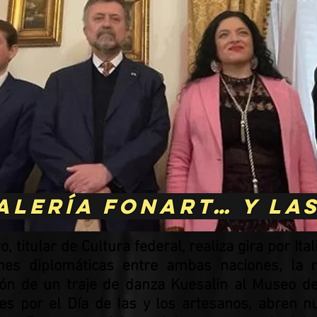
Galería FONART… y la
 titular de Cultura federal, realiza gira por It
nes diplomáticas entre ambas naciones, la r
ión de un traje de danza Kuesalin al Museo del
es por el Día de las y los artesanos, abren 