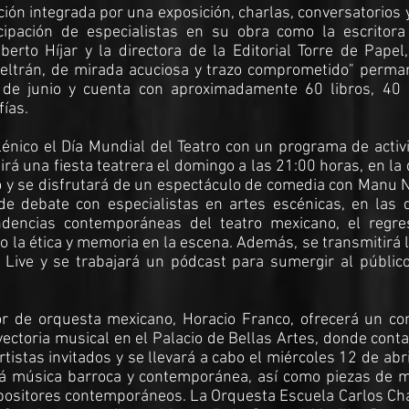
ón integrada por una exposición, charlas, conversatorios 
icipación de especialistas en su obra como la escritora
erto Híjar y la directora de la Editorial Torre de Papel,
 Beltrán, de mirada acuciosa y trazo comprometido" perma
8 de junio y cuenta con aproximadamente 60 libros, 40 
fías.
lénico el Día Mundial del Teatro con un programa de acti
irá una fiesta teatrera el domingo a las 21:00 horas, en la
o y se disfrutará de un espectáculo de comedia con Manu 
e debate con especialistas en artes escénicas, en las 
dencias contemporáneas del teatro mexicano, el regre
 la ética y memoria en la escena. Además, se transmitirá 
Live y se trabajará un pódcast para sumergir al público
tor de orquesta mexicano, Horacio Franco, ofrecerá un co
ectoria musical en el Palacio de Bellas Artes, donde cont
tistas invitados y se llevará a cabo el miércoles 12 de abri
rá música barroca y contemporánea, así como piezas de m
mpositores contemporáneos. La Orquesta Escuela Carlos Ch