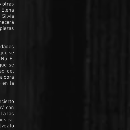
y otras
 Elena
 Silvia
necerá
piezas
vidades
 que se
NNa. El
que se
so del
la obra
 en la
ncierto
ará con
l a las
usical
ávez lo