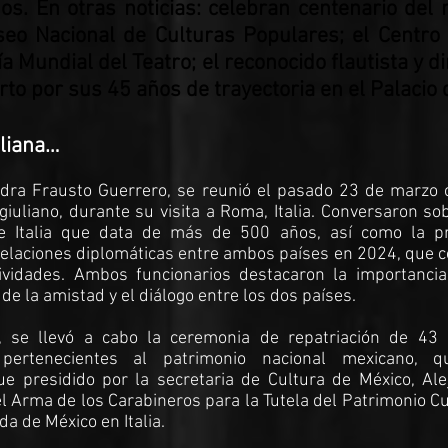
s. En otras noticias: celebran centenario del na
seo Nacional de Culturas Populares; el Centro 
a Mundial del Teatro; el reconocido flautista y 
rto por sus 45 años de trayectoria en el Palacio 
aliana…
andra Frausto Guerrero, se reunió el pasado 23 de marzo 
iuliano, durante su visita a Roma, Italia. Conversaron so
 e Italia que data de más de 500 años, así como la p
relaciones diplomáticas entre ambos países en 2024, que 
vidades. Ambos funcionarios destacaron la importancia
 de la amistad y el diálogo entre los dos países.
, se llevó a cabo la ceremonia de repatriación de 43 
, pertenecientes al patrimonio nacional mexicano, 
fue presidido por la secretaria de Cultura de México, Al
l Arma de los Carabineros para la Tutela del Patrimonio Cu
a de México en Italia.