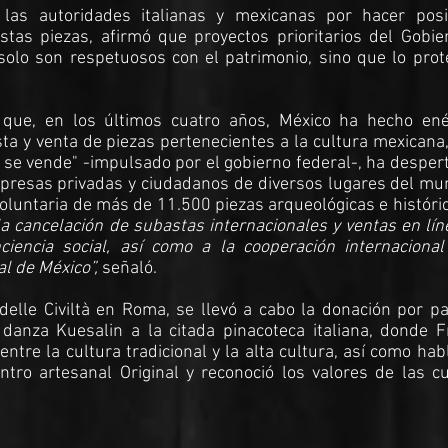
las autoridades italianas y mexicanas por hacer posi
stas piezas, afirmó que proyectos prioritarios del Gobie
solo son respetuosos con el patrimonio, sino que lo prot
 que, en los últimos cuatro años, México ha hecho ené
ta y venta de piezas pertenecientes a la cultura mexicana
 se vende" -impulsado por el gobierno federal-, ha desper
mpresas privadas y ciudadanos de diversos lugares del mu
voluntaria de más de 11.500 piezas arqueológicas e históri
la cancelación de subastas internacionales y ventas en lí
ciencia social, así como a la cooperación internacional
al de México”,
señaló.
elle Civiltà en Roma, se llevó a cabo la donación por pa
 danza Kuesalin a la citada pinacoteca italiana, donde F
ntre la cultura tradicional y la alta cultura, así como hab
tro artesanal Original y reconoció los valores de las cu