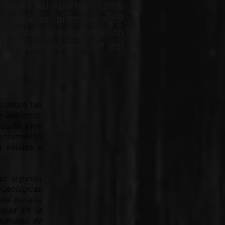
Marqués del Apartado como
as noticias: premian a 59
presentan la programación
n la edición número 49 del
s sobre las
e Gobierno,
lusión y los
herramienta
 sólidos y
ter algunas
queológicas
nal para la
rcas en la
sanales de