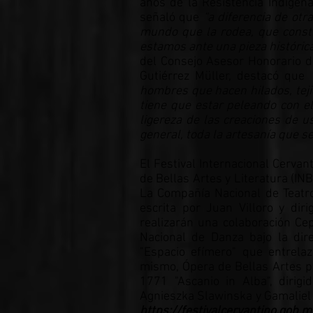
años de la Resistencia Indígen
señaló que
“a diferencia de otr
mundo que la rodea, que const
estamos ante una pieza histórica
del Consejo Asesor Honorario de
Gutiérrez Müller, destacó que
hombres que hacen hilados, tej
tiene que estar peleando con e
ligereza de las creaciones de u
general, toda la artesanía que se
El Festival Internacional Cervan
de Bellas Artes y Literatura (INB
La Compañía Nacional de Teatro
escrita por Juan Villoro y di
realizarán una colaboración Ce
Nacional de Danza bajo la dire
"Espacio efímero" que entrela
mismo, Ópera de Bellas Artes p
1771 "Ascanio in Alba", dirig
Agnieszka Slawinska y Gamaliel 
https://festivalcervantino.gob.m