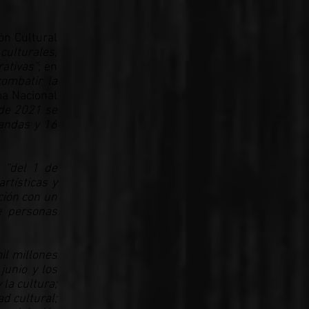
ón Cultural
culturales,
ativas”
; en
ombatir la
ma Nacional
 de 2021 se
bandas y 16
e
“del 1 de
rtísticas y
ción con un
e personas
il millones
junio y los
 la cultura;
ad cultural;