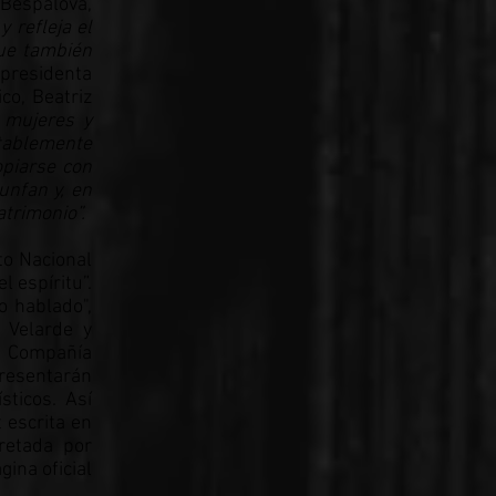
 Bespalova,
 refleja el
ue también
 presidenta
co, Beatriz
e mujeres y
ntablemente
opiarse con
unfan y, en
atrimonio”.
to Nacional
l espíritu”.
o hablado",
z Velarde y
la Compañía
presentarán
sticos. Así
 escrita en
retada por
ina oficial