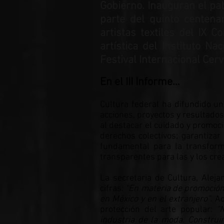
Gobierno. Inauguran el pa
parte del quinto centena
artistas textiles del IX 
artística del Instituto N
Festival Internacional Cerv
En el III Informe…
Cultura federal ha difundido un
acciones, proyectos y resultados
al destacar el cuidado y promoció
derechos colectivos; garantiza
fundamental para la transform
transparentes para las y los cre
La secretaria de Cultura, Alej
cifras:
“En materia de promoción 
en México y en el extranjero”
. A
protección del arte popular:
“
industria de la moda. Constru