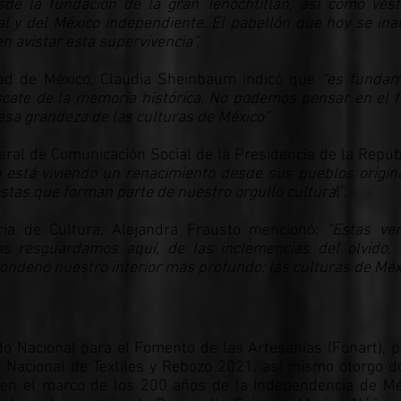
sde la fundación de la gran Tenochtitlan, así como vest
al y del México independiente. El pabellón que hoy se ina
 avistar esta supervivencia”.
dad de México, Claudia Sheinbaum indicó que
“es fundam
rescate de la memoria histórica. No podemos pensar en el f
sa grandeza de las culturas de México”.
eral de Comunicación Social de la Presidencia de la Repúb
 está viviendo un renacimiento desde sus pueblos origina
iestas que forman parte de nuestro orgullo cultura
l”.
aria de Cultura, Alejandra Frausto mencionó:
“Estas ve
as resguardamos aquí, de las inclemencias del olvido, 
condenó nuestro interior más profundo: las culturas de Méxi
do Nacional para el Fomento de las Artesanías (Fonart), 
so Nacional de Textiles y Rebozo 2021, así mismo otorgo 
 en el marco de los 200 años de la Independencia de Mé