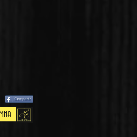
Compartir
umna