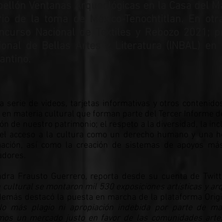
bellón Ventanas Arqueológicas en la Casa del 
rio de la toma de México-Tenochtitlan. En otr
Concurso Nacional de Textiles y Rebozo 2021; 
acional de Bellas Artes y Literatura (INBAL) e
antino.
a serie de videos, tarjetas informativas y otros contenido
 en materia cultural que forman parte del Tercer Informe d
n de nuestro patrimonio; el respeto a la diversidad, la inc
r el acceso a la cultura como un derecho humano y una 
ación, así como la creación de sistemas de apoyos más
adores.
andra Frausto Guerrero, reporta desde su cuenta de Twit
cultural se montaron mil 530 exposiciones artísticas y ar
demás destacó la puesta en marcha de la plataforma Origi
No más plagio ni apropiación indebida por parte de ma
imos un mercado justo en favor de las comunidades arte