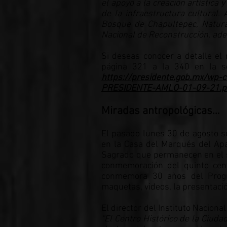
el apoyo a la creación artística
de la infraestructura cultural
Bosque de Chapultepec, Natura
Nacional de Reconstrucción, ade
Si deseas conocer a detalle el 
página 321 a la 340 en la se
https://presidente.gob.mx/w
PRESIDENTE-AMLO-01-09-21.p
Miradas antropológicas…
El pasado lunes 30 de agosto se
en la Casa del Marqués del Apa
Sagrado que permanecen en el s
conmemoración del quinto cen
conmemora 30 años del Progr
maquetas, videos, la presentació
El director del Instituto Naciona
“El Centro Histórico de la Ciud