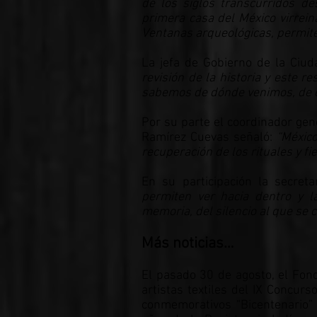
de los siglos transcurridos de
primera casa del México virrein
Ventanas arqueológicas, permiten
La jefa de Gobierno de la Ciu
revisión de la historia y este 
sabemos de dónde venimos, de e
Por su parte el coordinador gen
Ramírez Cuevas señaló:
“México
recuperación de los rituales y f
En su participación la secret
permiten ver hacia dentro y l
memoria, del silencio al que se 
Más noticias…
El pasado 30 de agosto, el Fon
artistas textiles del IX Concur
conmemorativos “Bicentenario”