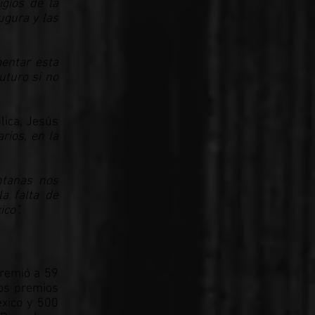
igios de la
ugura y las
entar esta
uturo si no
lica, Jesús
rios, en la
ntanas nos
la falta de
co”.
premió a 59
dos premios
xico y 500