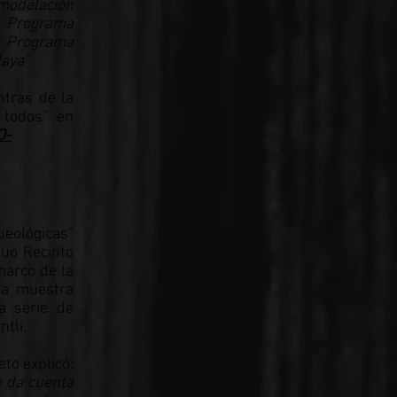
emodelación
el Programa
l Programa
aya”.
ntras de la
 todos” en
O-
ueológicas”
guo Recinto
marco de la
ta muestra
a serie de
tli.
eto explicó:
e da cuenta