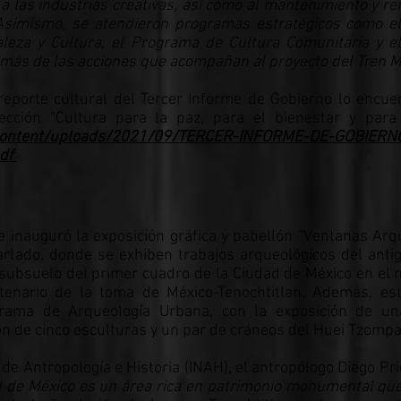
 y a las industrias creativas, así como al mantenimiento y r
. Asimismo, se atendieron programas estratégicos como 
leza y Cultura, el Programa de Cultura Comunitaria y e
más de las acciones que acompañan al proyecto del Tren M
reporte cultural del Tercer Informe de Gobierno lo encue
cción “Cultura para la paz, para el bienestar y para
p-content/uploads/2021/09/TERCER-INFORME-DE-GOBIERN
df
 inauguró la exposición gráfica y pabellón “Ventanas Arq
rtado, donde se exhiben trabajos arqueológicos del anti
ubsuelo del primer cuadro de la Ciudad de México en el 
tenario de la toma de México-Tenochtitlan. Además, es
ama de Arqueología Urbana, con la exposición de un
n de cinco esculturas y un par de cráneos del Huei Tzompan
l de Antropología e Historia (INAH), el antropólogo Diego Pri
ad de México es un área rica en patrimonio monumental qu