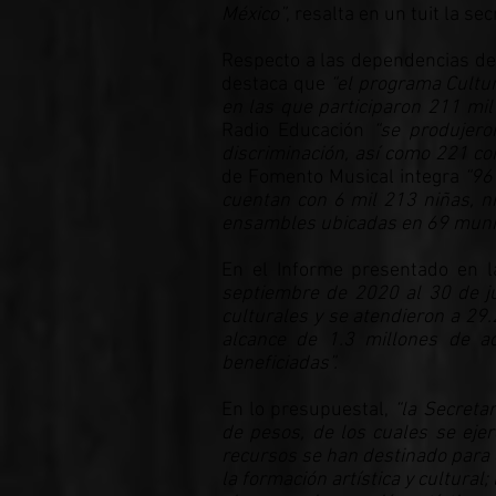
México”
, resalta en un tuit la se
Respecto a las dependencias de l
destaca que
“el programa Cultur
en las que participaron 211 mil
Radio Educación
“se produjero
discriminación, así como 221 co
de Fomento Musical integra
“96
cuentan con 6 mil 213 niñas, n
ensambles ubicadas en 69 munic
En el Informe presentado en 
septiembre de 2020 al 30 de ju
culturales y se atendieron a 29
alcance de 1.3 millones de ac
beneficiadas”.
En lo presupuestal,
“la Secretar
de pesos, de los cuales se ejer
recursos se han destinado para el
la formación artística y cultural;