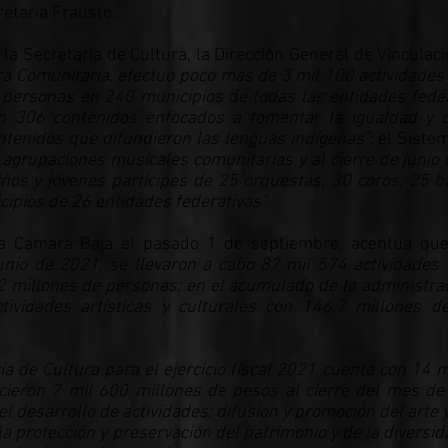
cretaria Frausto.
a Secretaría de Cultura, la Dirección General de Vinculaci
a Comunitaria, efectuó poco más de 3 mil 100 actividades 
 personas en 240 municipios de todas las entidades feder
n 306 contenidos enfocados a fomentar la igualdad y c
ntenidos que difundieron las lenguas indígenas”
; el Siste
 agrupaciones musicales comunitarias y al cierre de junio
iños y jóvenes partícipes de 25 orquestas, 30 coros, 25 
ipios de 26 entidades federativas”
.
la Cámara Baja el pasado 1 de septiembre, acentúa qu
nio de 2021, se llevaron a cabo 87 mil 574 actividades a
.2 millones de personas; en el acumulado de la administra
tividades artísticas y culturales con 146.7 millones d
ía de Cultura para el ejercicio fiscal 2021 cuenta con 14 m
cieron 7 mil 600 millones de pesos al cierre del mes de 
 desarrollo de actividades; difusión y promoción del arte y
 la protección y preservación del patrimonio y de la diversid