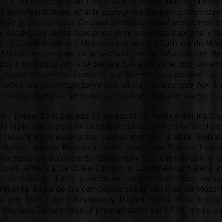
a. La subsecretaria de Desarrollo Cultural, Marina Núñez
as manifestaciones, el arte popular se hace en comunidad y
ruye y que imagina. Cuando vemos un textil pensemos q
, social y, en varias ocasiones, ante una pieza sagrada”
y la
 la Coordinación de Memoria Histórica y Cultural de Méxi
“México es un país caracterizado por la laboriosidad d
idos y bordados con una belleza fuera de serie, que lame
l plagio de artistas famosos que sienten que pueden apr
stedes. Es muy importante que estos trabajos que hoy tri
 realiza en el país se conozca. Hay que visibilizar nuestro p
tino presentó el pasado 31 de agosto al talento del Institu
AL) que participará en la edición número 49 de la “fiesta de
 llevará a los escenarios guanajuatenses la obra "Retrat
rigida por Arturo Beristáin sobre textos de Ramón Lópe
promusic en el concierto "Stravinsky 50"; Cepromusic y 
cción artística de Elisa Carrillo y Cuauhtémoc Nájera 
za la música, danza y video en cuatro escenarios museí
resentará una de las composiciones tempranas de Mozart
ida por Iván López Reynoso y Miguel Santa Rita, interp
Reynoso. Conoce toda la programación del 49 FIC en su pág
x/