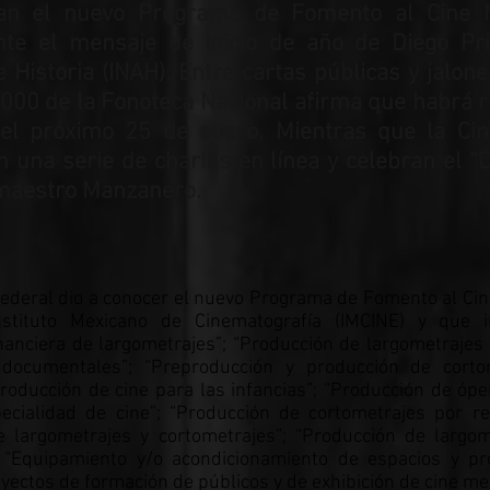
ran el nuevo Programa de Fomento al Cine M
te el mensaje de inicio de año de Diego Priet
 Historia (INAH). Entre cartas públicas y jalone
3000 de la Fonoteca Nacional afirma que habrá 
 el próximo 25 de enero. Mientras que la Cin
 una serie de charlas en línea y celebran el “
maestro Manzanero.
federal dio a conocer el nuevo Programa de Fomento al Ci
Instituto Mexicano de Cinematografía (IMCINE) y que i
nanciera de largometrajes”; “Producción de largometrajes d
 documentales”; “Preproducción y producción de corto
roducción de cine para las infancias”; “Producción de óp
ecialidad de cine”; “Producción de cortometrajes por r
de largometrajes y cortometrajes”; “Producción de largo
; “Equipamiento y/o acondicionamiento de espacios y pr
oyectos de formación de públicos y de exhibición de cine mex