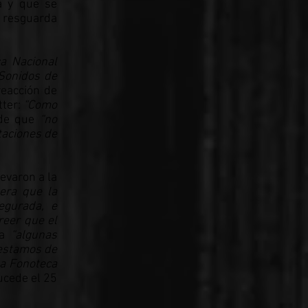
a y que se
e resguarda
a Nacional
 Sonidos de
reacción de
tter:
“Como
n de que
“no
ataciones de
evaron a la
tera que la
egurada, e
reer que el
ía
“algunas
estamos de
la Fonoteca
cede el 25