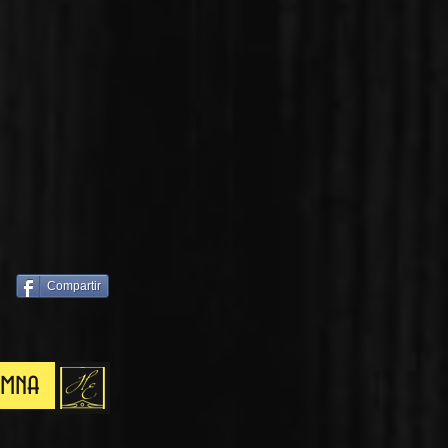
Compartir
umna