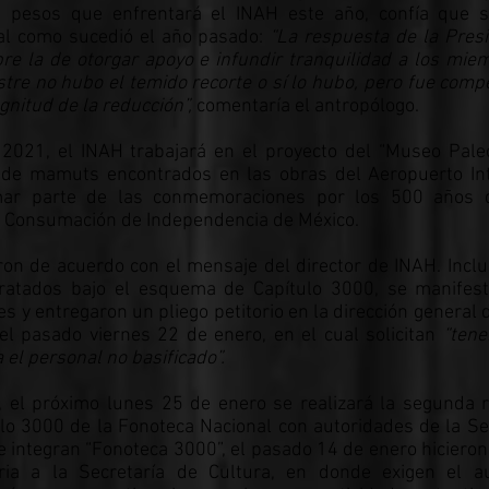
e pesos que enfrentará el INAH este año, confía que s
al como sucedió el año pasado:
“La respuesta de la Presi
re la de otorgar apoyo e infundir tranquilidad a los mie
ostre no hubo el temido recorte o sí lo hubo, pero fue com
nitud de la reducción”,
comentaría el antropólogo.
021, el INAH trabajará en el proyecto del “Museo Paleo
s de mamuts encontrados en las obras del Aeropuerto In
mar parte de las conmemoraciones por los 500 años 
la Consumación de Independencia de México.
ron de acuerdo con el mensaje del director de INAH. Incl
ntratados bajo el esquema de Capítulo 3000, se manifes
es y entregaron un pliego petitorio en la dirección general 
el pasado viernes 22 de enero, en el cual solicitan
“tene
 el personal no basificado”.
, el próximo lunes 25 de enero se realizará la segunda 
ulo 3000 de la Fonoteca Nacional con autoridades de la Se
e integran “Fonoteca 3000”, el pasado 14 de enero hicieron
toria a la Secretaría de Cultura, en donde exigen el 