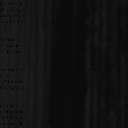
e lograrán
dencia y la
mbros de la
pensado por
ntológico”,
ternacional
de México-
uso algunos
taron a las
de Atención
r garantías
reunión del
cretaría de
 público su
aumento de