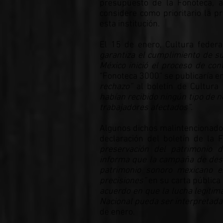
presupuesto de la Fonoteca, a
considere como prioritario la p
esta institución.
El 15 de enero, Cultura feder
garantiza el cumplimiento de su
México inició el proceso de con
“Fonoteca 3000” se publicaría en
rechazo”
al boletín de Cultura
habían recibido ningún tipo de no
trabajadores afectados”
.
Algunos dichos malintencionados
declaración del boletín de la
preservación del patrimonio 
informa que la campaña de desi
patrimonio sonoro mexicano es
precisiones”
en su carta pública
acuerdo en que la lucha legíti
Nacional pueda ser interpretad
de enero.