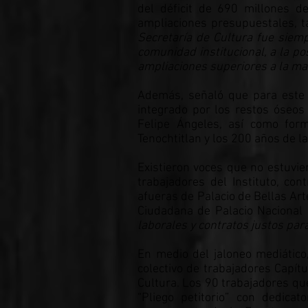
del déficit de 690 millones d
ampliaciones presupuestales, t
Secretaría de Cultura fue siemp
comunidad institucional, a la p
ampliaciones superiores a la mag
Además, señaló que para este 2
integrado por los restos óseo
Felipe Ángeles, así como for
Tenochtitlan y los 200 años de 
Existieron voces que no estuvie
trabajadores del Instituto, co
afueras de Palacio de Bellas Art
Ciudadana de Palacio Nacional 
laborales y contratos justos para
En medio del jaloneo mediático
colectivo de trabajadores Capít
Cultura. Los 90 trabajadores qu
“Pliego petitorio” con dedica