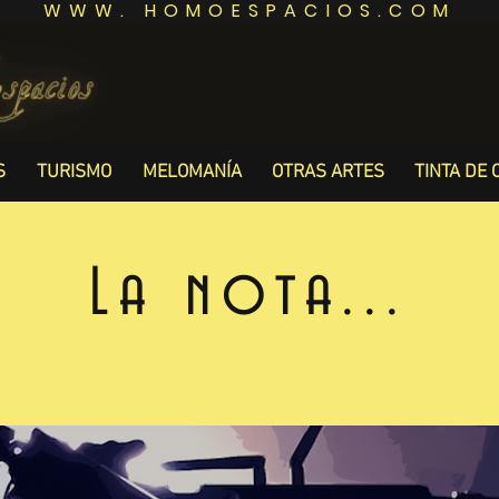
WWW. HOMOESPACIOS.COM
S
TURISMO
MELOMANÍA
OTRAS ARTES
TINTA DE 
La nota...