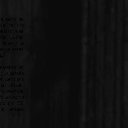
a serie de
del recinto
aestro José
lés, Julián
 acervo” e
Revive estas
o/
 celebraron
o, yucateco
en perdiera
to virtual,
ro recordar
e encierro
ado por 50
l enlace