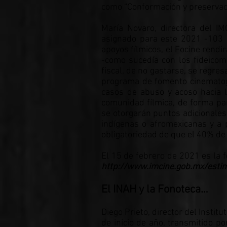
como “Conformación y preservac
María Novaro, directora del I
asignado para este 2021 -103 
apoyos fílmicos, el Focine rendi
-como sucedía con los fideicomi
fiscal, de no gastarse, se regre
programa de fomento cinematogr
casos de abuso y acoso hacia 
comunidad fílmica, de forma par
se otorgarán puntos adicionales
indígenas o afromexicanas y a 
obligatoriedad de que el 40% de
El 15 de febrero de 2021 es la f
http://www.imcine.gob.mx/estim
El INAH y la Fonoteca…
Diego Prieto, director del Insti
de inicio de año, transmitido po