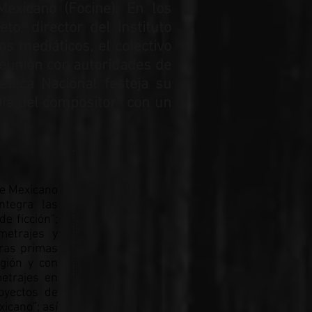
exicano (Focine). En los
o, director del Instituto
os mediáticos, el colectivo
reunión con autoridades de
eteca Nacional festeja su
Día del compositor” con un
ne Mexicano
ntegra las
e ficción”;
metrajes y
eras primas
egión y con
metrajes en
oyectos de
icano”; así