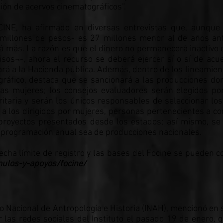
ión de acervos cinematográficos”.
MCINE, ha afirmado en diversas entrevistas que, aunque
millones de pesos- es 27 millones menor al de años ant
rá más. La razón es que el dinero no permanecerá inactivo 
sos¬-, ahora el recurso se deberá ejercer sí o sí de acu
sará a la Hacienda pública. Además, dentro de los lineamien
áfico, destaca que se sancionará a las producciones do
las mujeres; los consejos evaluadores serán elegidos p
itaria y serán los únicos responsables de seleccionar los
 a los dirigidos por mujeres, personas pertenecientes a 
proyectos presentados desde los estados; así mismo, se 
 programación anual sea de producciones nacionales.
echa límite de registro y las bases del Focine se pueden c
ulos-y-apoyos/focine/
tuto Nacional de Antropología e Historia (INAH), mencionó en
r las redes sociales del Instituto el pasado 19 de enero, 