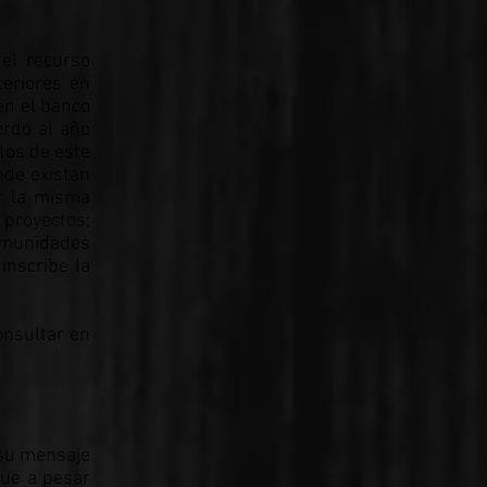
 el recurso
eriores en
en el banco
erdo al año
tos de este
nde existan
or la misma
 proyectos;
comunidades
inscribe la
onsultar en
 su mensaje
que a pesar