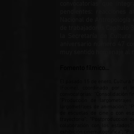
convocatorias que integ
pendientes: reacciones an
Nacional de Antropología e
de trabajadores Capítulo 
la Secretaría de Cultura
aniversario número 47 con
muy sentido homenaje al 
Fomento fílmico…
El pasado 15 de enero, Cultura 
(Focine), coordinado por el 
convocatorias: “Consolidación fi
“Producción de largometrajes
largometrajes de animación”; “P
de escuelas de cine o con esp
trayectoria”; “Postproducción 
colaboración con los estados”
exhibición cinematográfica”; “Pr