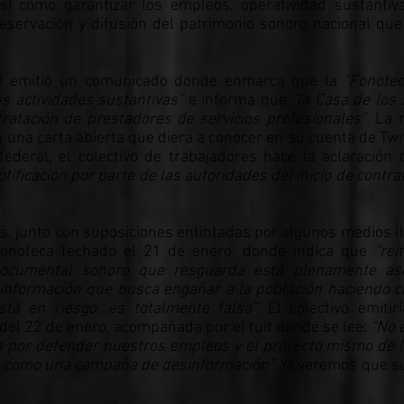
sí como garantizar los empleos, operatividad sustantiv
reservación y difusión del patrimonio sonoro nacional qu
al emitió un comunicado donde enmarca que la
“Fonotec
s actividades sustantivas”
e informa que
“la Casa de los
tratación de prestadores de servicios profesionales”
. La 
 una carta abierta que diera a conocer en su cuenta de Twi
 federal, el colectivo de trabajadores hace la aclaració
tificación por parte de las autoridades del inicio de contr
, junto con suposiciones entintadas por algunos medios ll
 Fonoteca fechado el 21 de enero, donde indica que
“rei
documental sonoro que resguarda está plenamente as
nformación que busca engañar a la población haciendo c
tá en riesgo, es totalmente falsa”.
El colectivo emitir
 del 22 de enero, acompañada por el tuit donde se lee:
“No 
ma por defender nuestros empleos y el proyecto mismo de 
a como una campaña de desinformación”.
Ya veremos que su