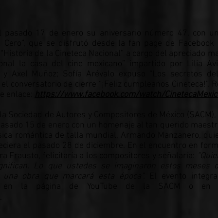
el pasado 17 de enero su aniversario número 47, con un
a Cero”, que se disfrutó desde la fan page de Facebook 
s “Historia de la Cineteca Nacional” a cargo del apreciado m
onal la casa del cine mexicano” impartido por Lilia Avi
 y Axel Muñoz; Sofía Arévalo expuso “Los secretos del
 el conversatorio de cierre “¡Feliz cumpleaños Cineteca!”. 
te enlace:
https://www.facebook.com/watch/CinetecaMexic
 la Sociedad de Autores y Compositores de México (SACM),
 pasado 15 de enero con un homenaje al tan querido maestr
úsica romántica de talla mundial, Armando Manzanero, qui
lleciera el pasado 28 de diciembre. En el encuentro en forma
ra Frausto, felicitaría a los compositores y señalaría:
"Quie
ignifican. Lo que ustedes se imaginaron estos meses d
 una obra que marcará esta época".
El evento integr
er en la página de YouTube de la SACM o en e
s