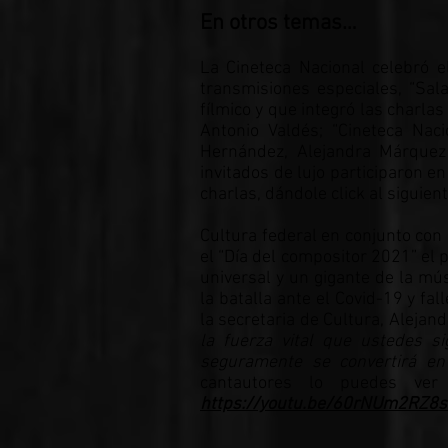
En otros temas…
La Cineteca Nacional celebró 
transmisiones especiales, “Sal
fílmico y que integró las charla
Antonio Valdés; “Cineteca Naci
Hernández, Alejandra Márquez
invitados de lujo participaron en
charlas, dándole click al siguien
Cultura federal en conjunto con
el “Día del compositor 2021” el
universal y un gigante de la m
la batalla ante el Covid-19 y fa
la secretaria de Cultura, Alejand
la fuerza vital que ustedes s
seguramente se convertirá en
cantautores lo puedes v
https://youtu.be/60rNUm2RZ8