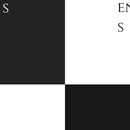
e
as
s