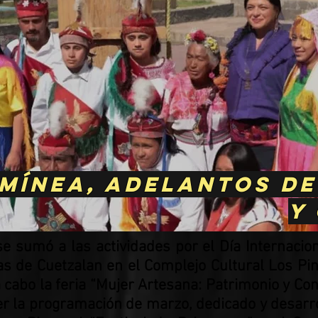
mínea, adelantos d
y
se sumó a las actividades por el Día Internacion
s de Cuetzalan en el Complejo Cultural Los Pi
 cabo la feria “Mujer Artesana: Patrimonio y Con
er la programación de marzo, dedicado y desarro