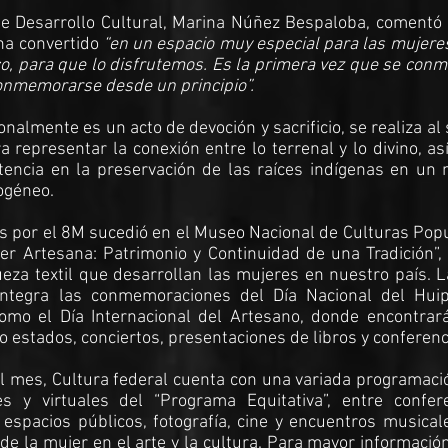
de Desarrollo Cultural, Marina Núñez Bespaloba, comentó 
ha convertido
“en un espacio muy especial para las mujere
ico, para que lo disfrutemos. Es la primera vez que se co
conmemorarse desde un principio”.
ionalmente es un acto de devoción y sacrificio, se realiza al
 representar la conexión entre lo terrenal y lo divino, a
stencia en la preservación de las raíces indígenas en un
ogéneo.
es por el 8M sucedió en el Museo Nacional de Culturas Pop
er Artesana: Patrimonio y Continuidad de una Tradición”,
ueza textil que desarrollan las mujeres en nuestro país. L
tegra las conmemoraciones del Día Nacional del Huipi
 como el Día Internacional del Artesano, donde encontrar
 estados, conciertos, presentaciones de libros y conferen
il mes, Cultura federal cuenta con una variada programac
es y virtuales del “Programa Equitativa”, entre confere
 espacios públicos, fotografía, cine y encuentros musica
de la mujer en el arte y la cultura. Para mayor información