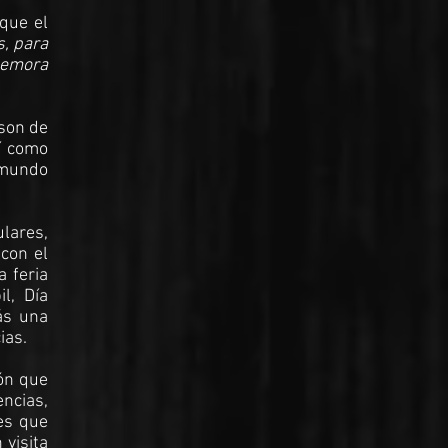
que el
s, para
nmemora
 son de
sí como
 mundo
ulares,
 con el
a feria
l, Día
ás una
cias.
ión que
ncias,
les que
 visita