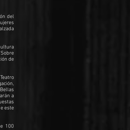
ión del
Mujeres
alzada
Cultura
"Sobre
ción de
 Teatro
ación,
 Bellas
varán a
puestas
de este
de 100