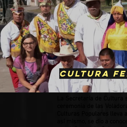
Cultura fe
La Secretaría de Cultura 
ceremonia de las Voladora
Culturas Populares lleva a
así mismo, se dio a conoc