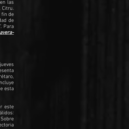
 en las
 Citru.
 fin de
dad de
”. Para
avera-
 jueves
resenta
étaro,
incluye
de esta
er este
lidos:
 Sobre
ectoria