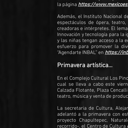
la página
https://www.mexicoesc
Además, el Instituto Nacional de
espectáculos de ópera, teatro,
creadoras e intérpretes. El lema
Innovación y tecnología para la 
y las niñas tengan acceso a la e
esfuerzo para promover la dive
“Agendarte INBAL” en
https://i
Primavera artística…
En el Complejo Cultural Los Pino
cual se lleva a cabo este vie
Calzada Flotante, Plaza Cencall
teatro, música y venta de produc
La secretaria de Cultura, Alej
adelantó a la primavera con est
proyecto Chapultepec, Natura
recorrido-, el Centro de Cultura