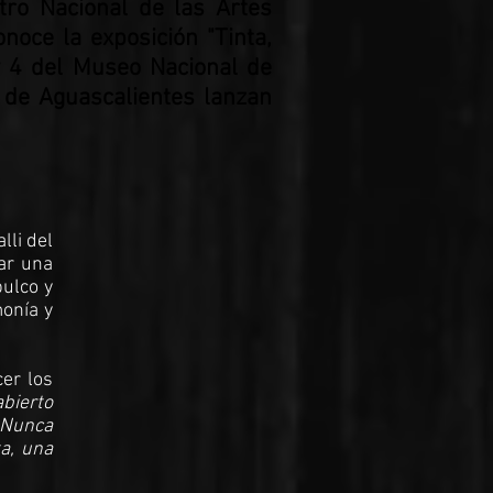
tro Nacional de las Artes
onoce la exposición "Tinta,
 y 4 del Museo Nacional de
a de Aguascalientes lanzan
lli del
ar una
ulco y
onía y
er los
bierto
. Nunca
a, una