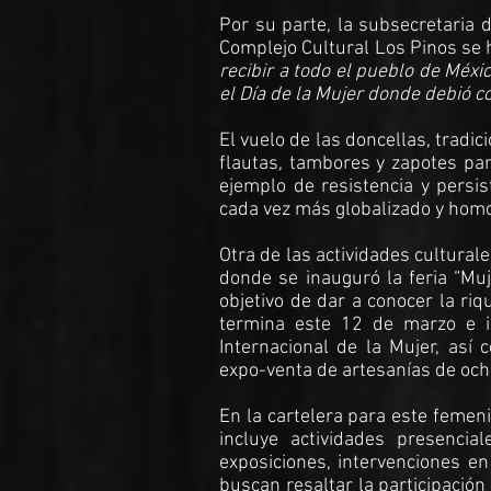
Por su parte, la subsecretaria 
Complejo Cultural Los Pinos se 
recibir a todo el pueblo de Méx
el Día de la Mujer donde debió 
El vuelo de las doncellas, tradic
flautas, tambores y zapotes para
ejemplo de resistencia y persi
cada vez más globalizado y hom
Otra de las actividades cultural
donde se inauguró la feria “Muj
objetivo de dar a conocer la riq
termina este 12 de marzo e in
Internacional de la Mujer, así
expo-venta de artesanías de ocho
En la cartelera para este femen
incluye actividades presencial
exposiciones, intervenciones en
buscan resaltar la participación 