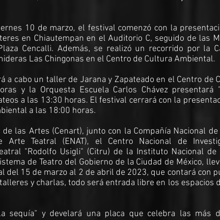
iernes 10 de marzo, el festival comenzó con la presentac
títeres en Chiautempan en el Auditorio C, seguido de las 
laza Cencalli. Además, se realizó un recorrido por la C
onideras Las Chingonas en el Centro de Cultura Ambiental.
á a cabo un taller de Jarana y Zapateado en el Centro de 
oras y la Orquesta Escuela Carlos Chávez presentará 
os a las 13:30 horas. El festival cerrará con la presenta
biental a las 18:00 horas.
 de las Artes (Cenart), junto con la Compañía Nacional de
 Arte Teatral (ENAT), el Centro Nacional de Investig
tral "Rodolfo Usigli" (Citru) de la Instituto Nacional de
Sistema de Teatro del Gobierno de la Ciudad de México, lle
al del 15 de marzo al 2 de abril de 2023, que contará con 
alleres y charlas, todo será entrada libre en los espacios 
la sequía" y develará una placa que celebra las más 