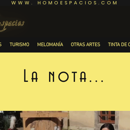
WWW. HOMOESPACIOS.COM
S
TURISMO
MELOMANÍA
OTRAS ARTES
TINTA DE 
La nota...