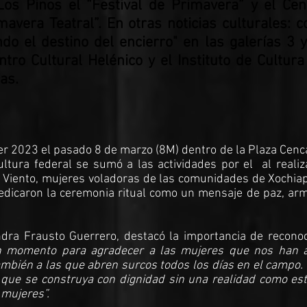
Los Pinos el “Festival de Primavera” y el Cen
avera Teatral”. En otras noticias culturales: c
do el destino del encierro" en las galerías 3
ntro Cultural Helénico y el Instituto de Cultur
as.
jer 2023 el pasado 8 de marzo (8M) dentro de la Plaza Cenca
ltura federal se sumó a las actividades por el al realiz
 Viento, mujeres voladoras de las comunidades de Xochiap
edicaron la ceremonia ritual como un mensaje de paz, arm
ndra Frausto Guerrero, destacó la importancia de reconoc
n momento para agradecer a las mujeres que nos han a
también a las que abren surcos todos los días en el campo
ue se construya con dignidad sin una realidad como est
mujeres”.