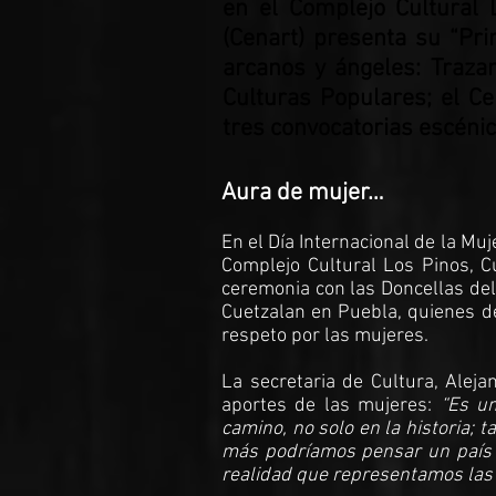
en el Complejo Cultural 
(Cenart) presenta su “Prim
arcanos y ángeles: Trazan
Culturas Populares; el Ce
tres convocatorias escénic
Aura de mujer…
En el Día Internacional de la Mu
Complejo Cultural Los Pinos, Cu
ceremonia con las Doncellas del
Cuetzalan en Puebla, quienes d
respeto por las mujeres.
La secretaria de Cultura, Aleja
aportes de las mujeres:
“Es u
camino, no solo en la historia; 
más podríamos pensar un país q
realidad que representamos las 