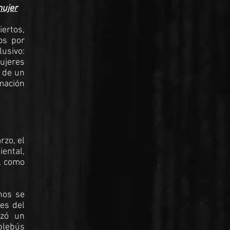
mujer
iertos,
os por
lusivo:
mujeres
e de un
mación
rzo, el
ental,
s, como
nos se
les del
izó un
ablebús