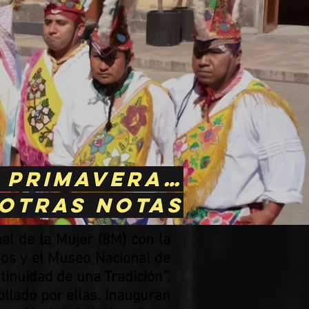
e primavera…
 otras notas
al de la Mujer (8M) con la
nos y el Museo Nacional de
tinuidad de una Tradición”,
llado por ellas. Inauguran