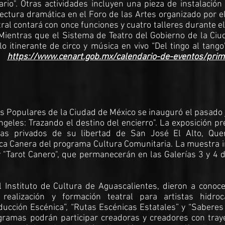
rio". Otras actividades incluyen una pieza de instalación
ctura dramática en el Foro de las Artes organizado por el
ral contará con once funciones y cuatro talleres durante el
ientras que el Sistema de Teatro del Gobierno de la Ciu
 itinerante de circo y música en vivo “Del tingo al tango
ta
https://www.cenart.gob.mx/calendario-de-eventos/prim
s Populares de la Ciudad de México se inauguró el pasado
ángeles: Trazando el destino del encierro". La exposición p
tas privados de su libertad de San José El Alto, Quer
fica Canera del programa Cultura Comunitaria. La muestra 
 "Tarot Canero", que permanecerán en las Galerías 3 y 4 
l Instituto de Cultura de Aguascalientes, dieron a conoc
realización y formación teatral para artistas hidrocá
ucción Escénica”, “Rutas Escénicas Estatales” y “Saberes
ogramas podrán participar creadoras y creadores con tray