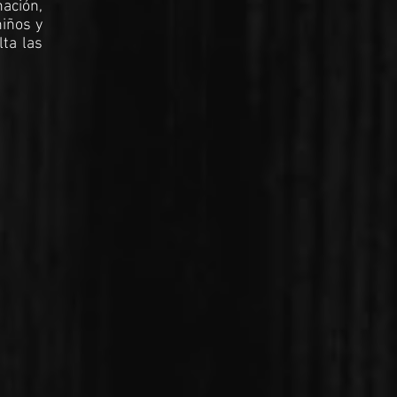
nación,
niños y
ta las