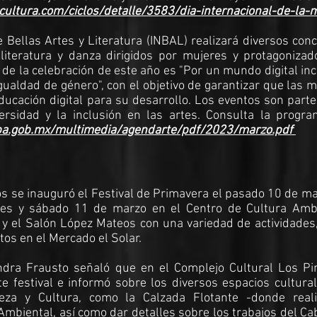
ultura.com/ciclos/detalle/3583/dia-internacional-de-la-
 Bellas Artes y Literatura (INBAL) realizará diversos conc
 literatura y danza dirigidos por mujeres y protagonizad
 de la celebración de este año es "Por un mundo digital inc
igualdad de género", con el objetivo de garantizar que las 
ducación digital para su desarrollo. Los eventos son part
rsidad y la inclusión en las artes. Consulta la progra
nba.gob.mx/multimedia/agendarte/pdf/2023/marzo.pdf
s se inauguró el Festival de Primavera el pasado 10 de ma
rnes y sábado 11 de marzo en el Centro de Cultura Ambi
i y el Salón López Mateos con una variedad de actividade
tos en el Mercado el Solar.
andra Frausto señaló que en el Complejo Cultural Los Pi
e festival e informó sobre los diversos espacios cultura
leza y Cultura, como la Calzada Flotante -donde real
 Ambiental, así como dar detalles sobre los trabajos del C