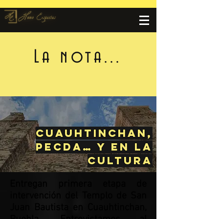
La nota...
Cuauhtinchan,
PECDA… y en la
cultura
Entregan primera etapa de
intervención del Templo de San
Juan Bautista en Cuauhtinchan,