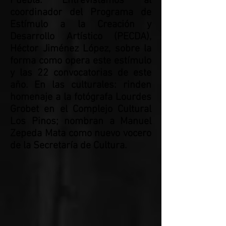
Puebla. Entrevistamos al
coordinador del Programa de
Estímulo a la Creación y
Desarrollo Artístico (PECDA),
Héctor Jiménez López, sobre la
forma como opera este estímulo
y las 22 convocatorias de este
año. En las culturales: rinden
homenaje a la fotógrafa Lourdes
Grobet en el Complejo Cultural
Los Pinos; nombran a Manuel
Zepeda Mata como nuevo vocero
de la Secretaría de Cultura.