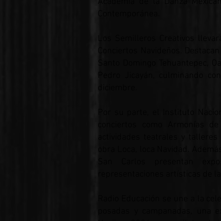
Academia de la Danza Mexican
Contemporánea.
Los Semilleros Creativos llevar
Conciertos Navideños. Destacan
Santo Domingo Tehuantepec, Oax
Pedro Jicayán, culminando con
diciembre.
Por su parte, el Instituto Nacio
conciertos como Armonías de
actividades teatrales y tallere
obra Loca, loca Navidad. Ademá
San Carlos presentan expo
representaciones artísticas de la
Radio Educación se une a la ce
posadas y campanadas, una exp