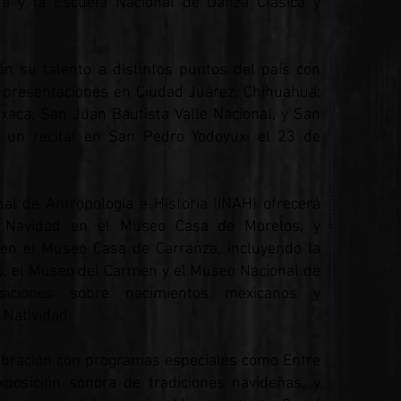
a y la Escuela Nacional de Danza Clásica y
án su talento a distintos puntos del país con
 presentaciones en Ciudad Juárez, Chihuahua;
aca; San Juan Bautista Valle Nacional, y San
 un recital en San Pedro Yodoyuxi el 23 de
nal de Antropología e Historia (INAH) ofrecerá
 Navidad en el Museo Casa de Morelos, y
s en el Museo Casa de Carranza, incluyendo la
s, el Museo del Carmen y el Museo Nacional de
siciones sobre nacimientos mexicanos y
 Natividad.
lebración con programas especiales como Entre
osición sonora de tradiciones navideñas, y