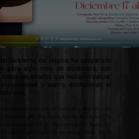
 del Gobierno de México ha preparado
ral para este mes de diciembre, con
 todas las edades que incluyen danza,
, exposiciones y teatro, destacando el
cembrinas.
ces, interpretado por la Compañía Nacional de
a Orquesta del Teatro de Bellas Artes bajo la
sentará hasta el 23 de diciembre en el Auditorio
nta con la participación de estudiantes de la