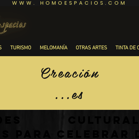
WWW. HOMOESPACIOS.COM
S
TURISMO
MELOMANÍA
OTRAS ARTES
TINTA DE 
Creación
...es
dades cultu
as para celebrar 