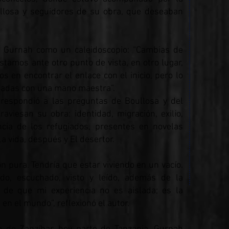
llosa y seguidores de su obra, que deseaban
de Gurnah como un caleidoscopio: “Cambias de
Estamos ante otro punto de vista, en otro lugar,
s en encontrar el enlace con el inicio, pero lo
adas con una mano maestra”.
respondió a las preguntas de Boullosa y del
aviesan su obra: identidad, migración, exilio,
cia de los refugiados, presentes en novelas
La vida, después y El desertor.
n pura. Tendría que estar viviendo en un vacío.
do, escuchado, visto y leído, además de la
de que mi experiencia no es aislada; es la
n el mundo”, reflexionó el autor.