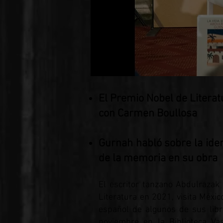
El Premio Nobel de Literat
con Carmen Boullosa
Gurnah habló sobre la ident
de la memoria en su obra
El escritor tanzano Abdulrazak
Literatura en 2021, visita Méxic
español de algunos de sus libr
noviembre en la Biblioteca V