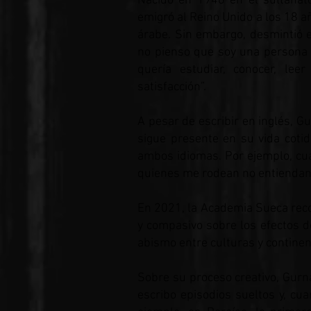
Nacido en 1948 en el sultanato
emigró al Reino Unido a los 18 a
árabe. Sin embargo, desmintió e
no pienso que soy una persona en 
quería estudiar, conocer, l
satisfacción”.
A pesar de escribir en inglés, G
sigue presente en su vida coti
ambos idiomas. Por ejemplo, cua
quienes me rodean no entiendan 
En 2021, la Academia Sueca recon
y compasivo sobre los efectos de
abismo entre culturas y continen
Sobre su proceso creativo, Gurn
escribo episodios sueltos y, cua