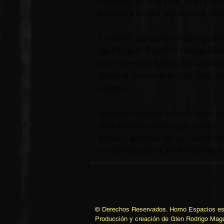
ejemplo, en Paraíso, lo primero
escribí la novela varios años des
La visita, para presentar su ob
de Penguin Random House, ofrec
que se reunió bajo la estructura 
pudiera interactuar con uno d
tiempo.
Gurnah también anunció que el 
más reciente libro bajo el sello
México, además de sus eventos e
de semana en la 38ª Feria Intern
© Derechos Reservados. Homo Espacios es 
Producción y creación de Glen Rodrigo Mag