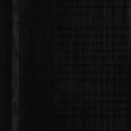
escritora mexicana Carmen Bou
platicar con él.
Boullosa definió la narrativa 
página y es otro giro de timón. 
en un sueño tal vez, y tardaremo
haremos. Sus novelas están arm
A su vez, Gurnah, de 75 años, 
público sobre los temas que atr
memoria, racismo y la experien
como Paraíso, A orillas del mar, 
“Lo que escribo no es imaginació
Influye lo que he experimenta
imaginación… Me he percatado 
experiencia de muchas personas e