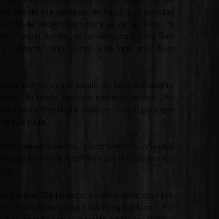
 de Zanzíbar, hoy parte de Tanzania, Gurnah
ños debido a la persecución hacia la comunidad
l mito de haber huido para salvar su vida: “Yo
el exilio. No huí, ni fui obligado a salir. Solo
eer y empezar una nueva vida que me diera
urnah admitió que el suajili, su lengua materna,
diana: “No hablo, susurro conmigo mismo. Uso
ndo estoy frustrado, hablo en suajili para que
lo que pasa”.
oció su obra por su "discernimiento inflexible
l colonialismo y el destino del refugiado en el
tes".
ah explicó: “Es tardado, primero tomo apuntes,
ndo estoy listo, surgen las complejidades. Por