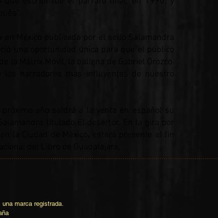
 que escribí fue el párrafo final, en 1990, y
pués”.
ra en México publicada por el sello Salamandra
ió una oportunidad única para que el público
de la Mátrix Móvil, la ballena de Gabriel Orozco,
e los narradores más influyentes de nuestro
próximo año saldrá a la venta en español su
 Salamandra titulado El desertor. En la gira por
n la Ciudad de México, estará presente el fin
acional del Libro de Guadalajara.
una marca registrada.
aña