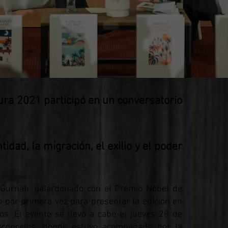
ura 2021 participó en un conversatorio
idad, la migración, el exilio y el poder
 Gurnah, galardonado con el Premio Nobel de
o por primera vez para presentar la edición en
os. El evento se llevó a cabo el jueves 28 de
asconcelos, donde estuvo acompañado por la