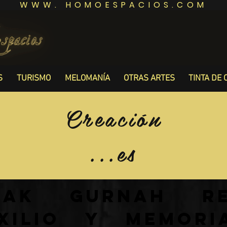
WWW. HOMOESPACIOS.COM
S
TURISMO
MELOMANÍA
OTRAS ARTES
TINTA DE 
Creación
...es
zak Gurnah re
xilio y memor