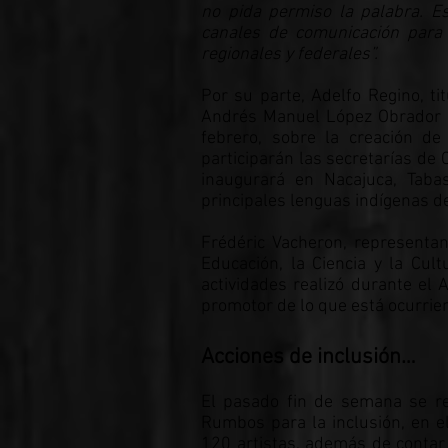
no pida permiso la palabra. E
canales de comunicación para 
regionales y federales”.
Por su parte, Adelfo Regino, ti
Andrés Manuel López Obrador en
febrero, sobre la creación d
participarán las secretarías de 
inaugurará en Nacajuca, Tabas
principales lenguas indígenas de
Frédéric Vacheron, representan
Educación, la Ciencia y la Cu
actividades realizó durante el 
promotor de lo que está ocurrien
Acciones de inclusión…
El pasado fin de semana se re
Rumbos para la inclusión, en e
120 artistas, además de contar 