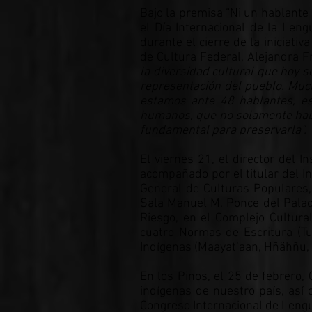
Bajo la premisa “Ni un hablante
el Día Internacional de la Len
durante el cierre de la iniciati
de Cultura Federal, Alejandra F
la diversidad cultural que hoy s
representación del pueblo. Much
estamos ante 48 hablantes, esc
humanos, que no solamente habl
fundamental para preservarla”.
El viernes 21, el director del I
acompañado por el titular del In
General de Culturas Populares,
Sala Manuel M. Ponce del Palaci
Riesgo, en el Complejo Cultura
cuatro Normas de Escritura (T
Indígenas (Maayat’aan, Hñähñu, Ú
En los Pinos, el 25 de febrero,
indígenas de nuestro país, así
Congreso Internacional de Lengua