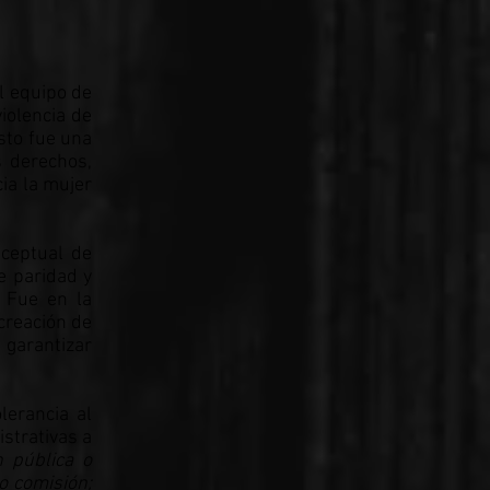
l equipo de
iolencia de
sto fue una
s derechos,
ia la mujer
nceptual de
e paridad y
. Fue en la
creación de
 garantizar
lerancia al
strativas a
 pública o
o comisión;