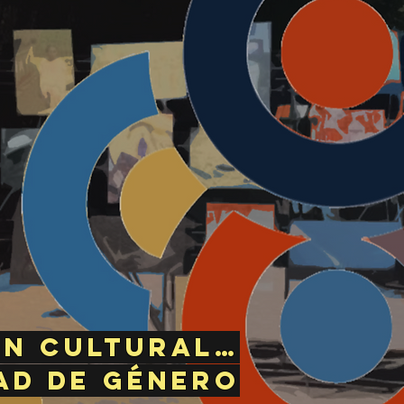
ón cultural…
dad de género