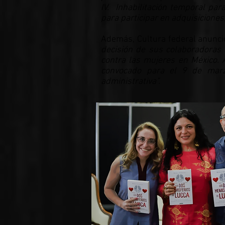
IV. Inhabilitación temporal pa
para participar en adquisiciones
Además, Cultura federal anunc
decisión de sus colaboradoras 
contra las mujeres en México.
convocado para el 9 de marz
administrativa”.