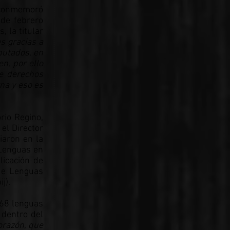
a conmemoró
 de febrero
, la titular
s gracias a
putados, en
n, por ello
de derechos
na y eso es
rio Regino,
el Director
iaron en la
 Lenguas en
licación de
 de Lenguas
j).
 68 lenguas
 dentro del
orazón, que