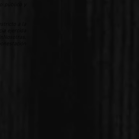
o público y
stricto a la
ia ejercida
inNosotras,
onestación