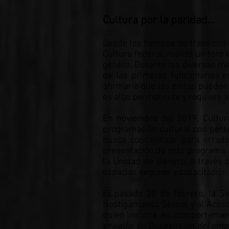
Cultura por la paridad…
Desde los tiempos de transición,
Cultura federal, realizó un foro
género. Durante las diversas ma
de las primeras funcionarias 
afirmaría que las pintas pueden
es algo permanente y requiere a
En noviembre del 2019, Cultura
programación cultural con persp
busca concientizar para erradi
presentación de este programa n
la Unidad de Género, a través d
espacios seguros y capacitación 
El pasado 20 de febrero, la Se
Hostigamiento Sexual y al Acoso
quien incurra en comportamie
privada; II. Suspensión del empl