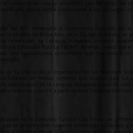
s el momento de salir al encuentro con los otros, de c
darle una nueva forma institucional a los proyectos co
tular del INPI, remarcaría el compromiso realizado por el
 la alcaldía de Milpa Alta, en la Ciudad de México, el 
e la Universidad de Lenguas Indígenas, proyecto acadé
Cultura, Educación Pública y el INPI. Además, reveló que el
co, una radiodifusora comunitaria que transmitirá en 
l estado.
te de la Oficina de la Organización de las Naciones Uni
ltura (Unesco) en México, comentó que nuestro país fue
Año Internacional de la Lenguas Indígenas y que ha sido e
do y lo que va a ocurrir a partir de este Congreso Internaci
alizaron en el Complejo Cultural Los Pinos, las primer
l que se programaron cuarenta actividades culturales y p
con la colaboración de 32 instituciones públicas y privad