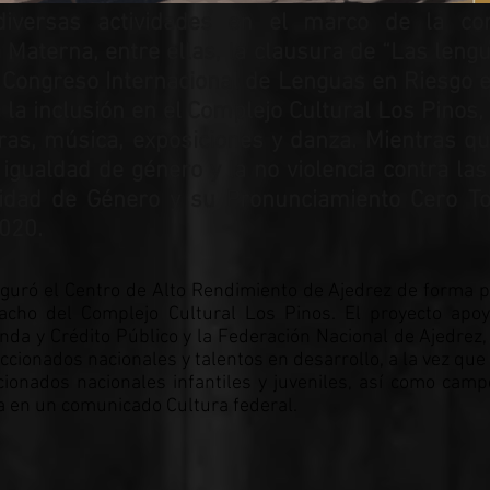
ó diversas actividades en el marco de la c
 Materna, entre ellas, la clausura de “Las leng
Congreso Internacional de Lenguas en Riesgo e
la inclusión en el Complejo Cultural Los Pinos,
tras, música, exposiciones y danza. Mientras qu
 igualdad de género y la no violencia contra l
Unidad de Género y su Pronunciamiento Cero To
2020.
uguró el Centro de Alto Rendimiento de Ajedrez de forma
cho del Complejo Cultural Los Pinos. El proyecto apoy
nda y Crédito Público y la Federación Nacional de Ajedrez,
ccionados nacionales y talentos en desarrollo, a la vez que
onados nacionales infantiles y juveniles, así como cam
ma en un comunicado Cultura federal.