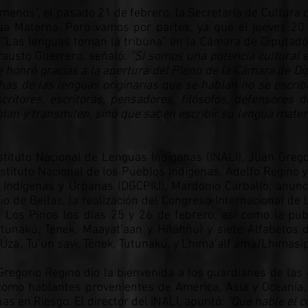
 menos”, el pasado 21 de febrero, la Secretaría de Cultur
gua Materna. Pero vamos por partes, ya que el jueves 20
va “Las lenguas toman la tribuna” en la Cámara de Diputados
rausto Guerrero, señaló:
“Si somos una potencia cultural e
e honró gracias a la apertura del Pleno de la Cámara de Di
as de las lenguas originarias que se hablan no se escribe
ritores, escritoras, pensadores, filósofos, defensores 
an y transmiten, sino que saben escribir su lengua mater
nstituto Nacional de Lenguas Indígenas (INALI), Juan Grego
stituto Nacional de los Pueblos Indígenas, Adelfo Regino y 
 Indígenas y Urbanas (DGCPIU), Mardonio Carballo, anunc
o de Bellas, la realización del Congreso Internacional de
l Los Pinos los días 25 y 26 de febrero, así como la pub
utunakú, Tének, Maayat’aan y Hñähñu) y siete Alfabetos
za’, Tu’un savi, Tének, Tutunakú, y Lhima’alf’ama/Lhimasipi
 Gregorio Regino dio la bienvenida a los guardianes de las
 como hablantes provenientes de América, Asia y Oceanía,
s en Riesgo. El director del INALI, apuntó:
“Que hable el c