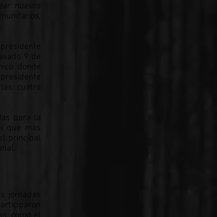
rear nuevos
munitarios,
 presidente
pasado 9 de
mico donde
 presidente
las cuatro
das para la
 el que más
l principal
onal.
as jornadas
articiparon
as, como el