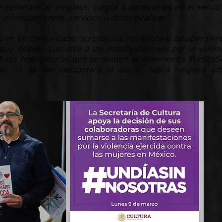
ra desempeñar empleos, cargos o comisiones en el servici
, arrendamientos, servicios u obras públicas”.
ió en un comunicado
“su postura institucional de apoyo irre
que deseen sumarse a las manifestaciones por la violenc
 A las trabajadoras que se sumen al movimiento #UnDíaS
o, no se les descontará el día ni habrá ninguna am