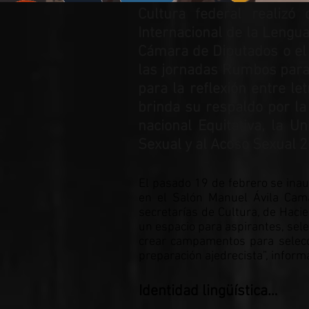
Cultura federal realiz
Internacional de la Lengua
Cámara de Diputados o el 
las jornadas Rumbos para 
para la reflexión entre le
brinda su respaldo por la
nacional Equitativa, la 
Sexual y al Acoso Sexual 
El pasado 19 de febrero se ina
en el Salón Manuel Ávila Cama
secretarías de Cultura, de Hacie
un espacio para aspirantes, sele
crear campamentos para selecci
preparación ajedrecista”, infor
Identidad lingüística…