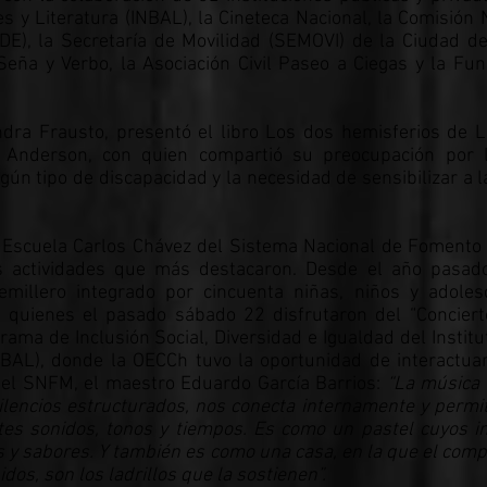
es y Literatura (INBAL), la Cineteca Nacional, la Comisión 
DE), la Secretaría de Movilidad (SEMOVI) de la Ciudad de
eña y Verbo, la Asociación Civil Paseo a Ciegas y la Fu
ndra Frausto, presentó el libro Los dos hemisferios de L
a Anderson, con quien compartió su preocupación por l
lgún tipo de discapacidad y la necesidad de sensibilizar a 
a Escuela Carlos Chávez del Sistema Nacional de Fomento
as actividades que más destacaron. Desde el año pasad
millero integrado por cincuenta niñas, niños y adoles
, quienes el pasado sábado 22 disfrutaron del “Concierto
ama de Inclusión Social, Diversidad e Igualdad del Institu
INBAL), donde la OECCh tuvo la oportunidad de interactua
 del SNFM, el maestro Eduardo García Barrios:
“La música
silencios estructurados, nos conecta internamente y permi
es sonidos, tonos y tiempos. Es como un pastel cuyos i
 y sabores. Y también es como una casa, en la que el compo
idos, son los ladrillos que la sostienen”.