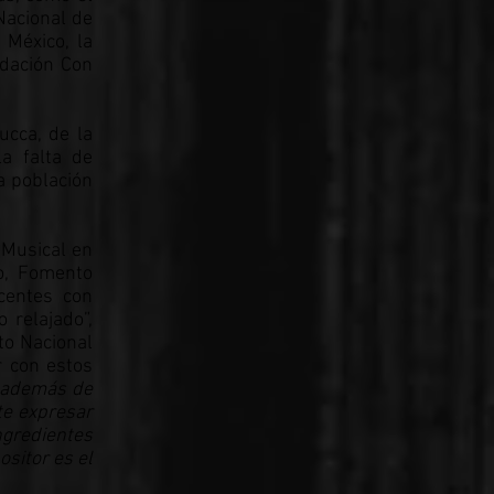
Nacional de
 México, la
ndación Con
ucca, de la
a falta de
la población
 Musical en
o, Fomento
centes con
 relajado”,
to Nacional
r con estos
 además de
te expresar
ngredientes
sitor es el