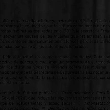
 allá por el mes de octubre y noviembre del 2018, el actua
 enfocado a la equidad y usar la cultura como medio de no v
rchas feministas realizadas en el 2019, la secretaria Frau
en apoyar las causas de las mujeres que reclamaban su
 removerse de los monumentos históricos pero el daño hac
tención por parte de las autoridades federales.
 federal lanzó el programa nacional Equitativa, Guía co
ectiva de género, el cual impulsa proyectos en el tema d
car los distintos tipos de violencia contra las mujeres
acional donde la Secretaría de Cultura daría a conocer la 
e la cual se fomenta la cultura de la denuncia, así como
en esta materia.
cretaría de Cultura publicó su “Pronunciamiento Cero To
 Sexual 2020”, que incluye las siguientes sanciones admini
ntos de hostigamiento y acoso sexual:
“I. Amonestación
eo, cargo o comisión; III. Destitución de su empleo, cargo 