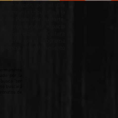
onmemoración por el Día
uas toman la tribuna” en la
n Los Pinos. Por su parte,
 sirvieron como un espacio
e la Secretaría de Cultura
as mujeres con el programa
lerancia al Hostigamiento
 permanente
ado por la
 busca “ser
 se buscará
peonatos de