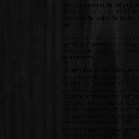
Instituto Nacional de Bellas Art
Cultura Física y Deporte (CONA
compañía de teatro de sordos S
Nosotros.
La secretaria de Cultura, Aleja
escritora y periodista Bárbar
visibilización de personas con a
en este tema.
La participación de la Orquest
estas jornadas, fue una de l
Musical ha trabajado en un se
trastornos del neurodesarrollo
proyecto coordinado por el Progr
de Bellas Artes y Literatura (
chicos. En palabras del titular
ser el arte que crea sonidos y 
nuestras emociones en diferent
son diversos en texturas, formas
arquitecto que la diseña; los son