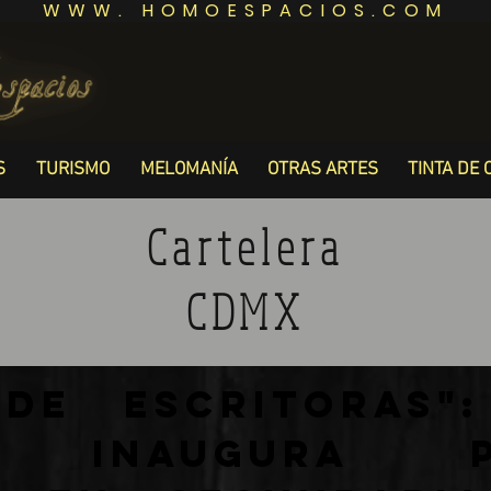
WWW. HOMOESPACIOS.COM
S
TURISMO
MELOMANÍA
OTRAS ARTES
TINTA DE 
Cartelera
CDMX
 de Escritoras":
s inaugura p