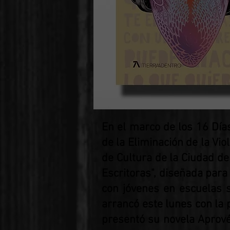
En el marco de los 16 Días
de la Eliminación de la Vio
de Cultura de la Ciudad de
Escritoras", diseñada para
con jóvenes en escuelas se
arrancó este lunes con la 
presentó su novela Aprové