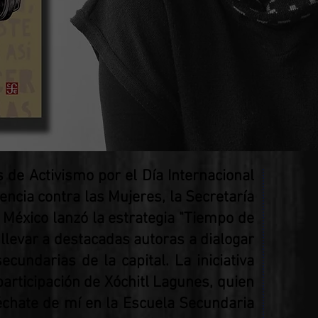
 de Activismo por el Día Internacional
lencia contra las Mujeres, la Secretaría
 México lanzó la estrategia "Tiempo de
 llevar a destacadas autoras a dialogar
cundarias de la capital. La iniciativa
participación de Xóchitl Lagunes, quien
chate de mí en la Escuela Secundaria