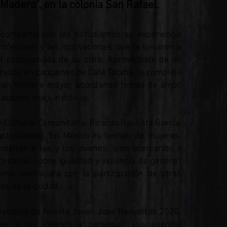
 Madero”, en la colonia San Rafael.
compartió con los estudiantes su experiencia
rofesional y las motivaciones que la llevaron a
 el protagonista de su obra. Aprovéchate de mí
pirados en canciones de Café Tacvba, la compleja
y un hombre mayor, abordando temas de amor,
laciones sexo-afectivas.
n Cultural Comunitaria, Ricardo Bautista García,
actividades: “En México es tiempo de mujeres.
nspirar a las y los jóvenes, sino acercarlos a
ecesarias sobre igualdad y violencia de género”.
ma continuará con la participación de otras
as de la ciudad.
acional de Novela Joven José Revueltas 2020,
var a los jóvenes a perseguir sus sueños.