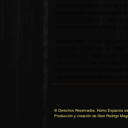
Compartió su experiencia de ha
carrera como ingeniera agrícola
descubrió desde niña. “No deje
puede lograr con dedicación”, ac
El programa "Tiempo de Escritor
campaña Únete de la ONU, 
concientización sobre la violenc
de diciembre, Día Internacion
agenda cultural que puede consul
las redes sociales de la Secretar
© Derechos Reservados. Homo Espacios es 
Producción y creación de Glen Rodrigo Mag