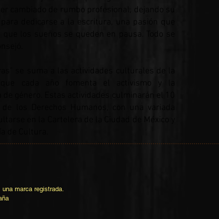
ber cambiado de rumbo profesional, dejando su
 para dedicarse a la escritura, una pasión que
n que los sueños se queden en pausa. Todo se
onsejó.
as" se suma a las actividades culturales de la
que cada año fomenta el activismo y la
ia de género. Estas actividades culminarán el 10
al de los Derechos Humanos, con una variada
tarse en la Cartelera de la Ciudad de México y
ía de Cultura.
una marca registrada.
aña