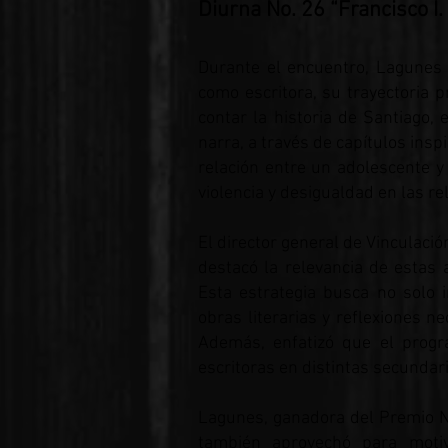
Diurna No. 26 “Francisco I.
Durante el encuentro, Lagunes 
como escritora, su trayectoria p
contar la historia de Santiago,
narra, a través de capítulos ins
relación entre un adolescente 
violencia y desigualdad en las re
El director general de Vinculació
destacó la relevancia de estas 
Esta estrategia busca no solo i
obras literarias y reflexiones n
Además, enfatizó que el progra
escritoras en distintas secundari
Lagunes, ganadora del Premio N
también aprovechó para moti