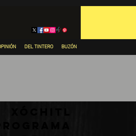
OPINIÓN
DEL TINTERO
BUZÓN
 Xóchitl
rograma