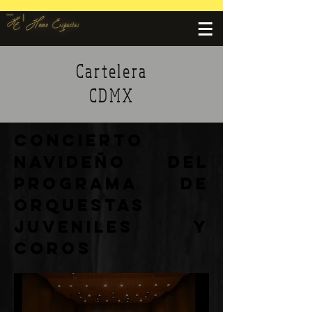
Cartelera
CDMX
Concierto
Navideño del
Programa de
Orquestas
Juveniles y
Coros