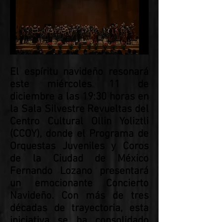
El espíritu navideño resonará
este miércoles 11 de
diciembre a las 19:30 horas en
la Sala Silvestre Revueltas del
Centro Cultural Ollin Yoliztli
(CCOY), donde el Programa de
Orquestas Juveniles y Coros
de la Ciudad de México
Fernando Lozano presentará
un emocionante Concierto
Navideño. Con más de tres
décadas de trayectoria, esta
iniciativa se ha consolidado