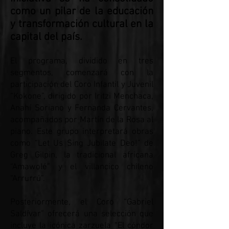
como un pilar de la educación
y transformación cultural en la
capital del país.
El programa, dividido en tres
segmentos, comenzará con la
participación del Coro Infantil y Juvenil
“Kokone”, dirigido por Iritzi Menchaca,
Anahí Soriano y Fernanda Cervantes,
acompañados por Martín de la Rosa al
piano. Este grupo interpretará obras
como “Let Us Sing Jubilate Deo!” de
Greg Gilpin, la tradicional africana
“Amawolé” y el villancico chileno
“Arrurrú”.
Posteriormente, el Coro “Gabriel
Saldívar” ofrecerá una selección que
incluye la icónica zarzuela “El cóndor