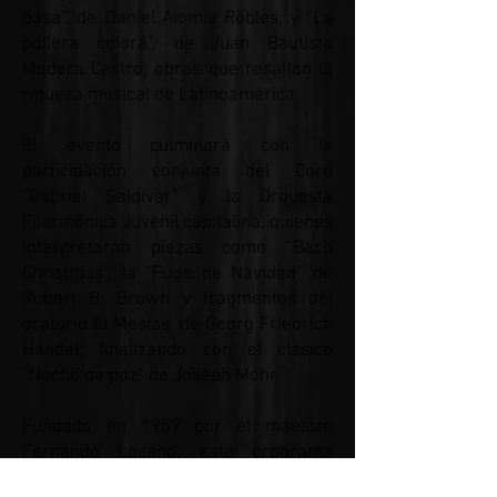
pasa”, de Daniel Alomía Robles, y “La
pollera colorá”, de Juan Bautista
Madera Castro, obras que resaltan la
riqueza musical de Latinoamérica.
El evento culminará con la
participación conjunta del Coro
“Gabriel Saldívar” y la Orquesta
Filarmónica Juvenil capitalina, quienes
interpretarán piezas como “Bach
Christmas”, la “Fuga de Navidad” de
Robert B. Brown y fragmentos del
oratorio El Mesías, de Georg Friedrich
Händel, finalizando con el clásico
“Noche de paz” de Joseph Mohr.
Fundado en 1989 por el maestro
Fernando Lozano, este programa
fomenta la enseñanza musical