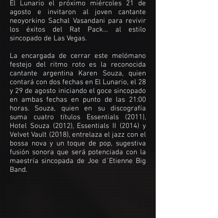
El Lunario el próximo miércoles 21 de
agosto e invitaron al joven cantante
neoyorkino Sachal Vasandani para revivir
los éxitos del Rat Pack… al estilo
sincopado de Las Vegas.
La encargada de cerrar este melómano
festejo del ritmo roto es la reconocida
cantante argentina Karen Souza, quien
contará con dos fechas en El Lunario, el 28
y 29 de agosto iniciando el goce sincopado
en ambas fechas en punto de las 21:00
horas. Souza, quien en su discografía
suma cuatro títulos Essentials (2011),
Hotel Souza (2012), Essentials II (2014) y
Velvet Vault (2018), entrelaza el jazz con el
bossa nova y un toque de pop, sugestiva
fusión sonora que será potenciada con la
maestría sincopada de Joe d´Etienne Big
Band.