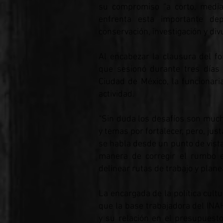
su compromiso “a corto, media
enfrenta esta importante dep
conservación, investigación y div
Al encabezar la clausura del fo
que sesionó durante tres días 
Ciudad de México, la funcionari
actividad.
“Sin duda los desafíos son muc
y temas por fortalecer, pero, ju
se habla desde un punto de vist
manera de corregir el rumbo 
delinear rutas de trabajo y plane
La encargada de la política cult
que la base trabajadora del IN
y su relación en el presupuesto 