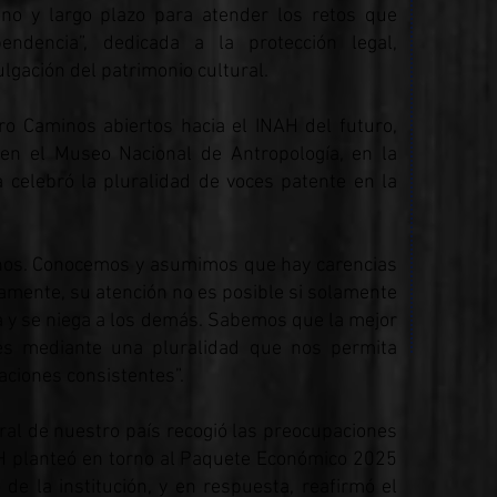
no y largo plazo para atender los retos que
endencia”, dedicada a la protección legal,
ulgación del patrimonio cultural.
ro Caminos abiertos hacia el INAH del futuro,
en el Museo Nacional de Antropología, en la
a celebró la pluralidad de voces patente en la
hos. Conocemos y asumimos que hay carencias
stamente, su atención no es posible si solamente
a y se niega a los demás. Sabemos que la mejor
es mediante una pluralidad que nos permita
aciones consistentes”.
ural de nuestro país recogió las preocupaciones
AH planteó en torno al Paquete Económico 2025
de la institución, y en respuesta, reafirmó el