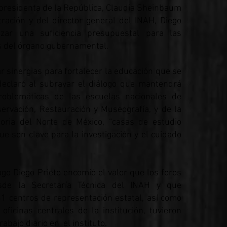
 presidenta de la República, Claudia Sheinbaum
ración y del director general del INAH, Diego
izar una suficiencia presupuestal para las
as del órgano gubernamental.
 sinergias para fortalecer la educación que se
 declaró al subrayar el diálogo que mantendrá
roblemáticas de las escuelas nacionales de
servación, Restauración y Museografía, y de la
oria del Norte de México, “casas de estudio
ue son clave para la investigación y el cuidado
logo Diego Prieto encomió el valor que los foros
esde la Secretaría Técnica del INAH y que
31 centros de representación estatal, así como
oficinas centrales de la institución, tuvieron
abajo diario en el instituto.