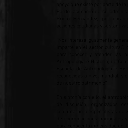
apoyo que existe por parte de la
Pardo, así como de su administ
Prieto Hernández, por garant
acciones cotidianas y sustantiv
“Nos interesa igualmente generar
imparte en el sector cultural”,
para conocer y atender las p
Antropología e Historia, de Con
Escuela de Antropología e Hist
reconocidas a nivel mundial, y q
de nuestro patrimonio”.
En sintonía con ello, el antropó
de discusión, organizados d
conjuntaron a especialistas de 
de coordinaciones nacionales y 
para conocer la inmensidad del tr