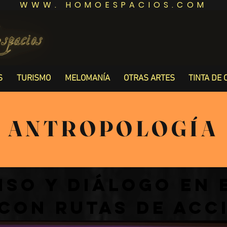
WWW. HOMOESPACIOS.COM
S
TURISMO
MELOMANÍA
OTRAS ARTES
TINTA DE 
ANTROPOLOGÍA
so y diálogo en 
 con rutas de ac