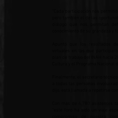
“Cada participación nos permiti
pero también el de las oportun
diálogo que nos permitan defe
conocimiento de su grandeza y fo
Apuntó que los resultados de
virtuales en las que participa
plan de trabajo del INAH hacia 2
Cultura y el Programa Nacional d
Finalmente, el secretario técnic
a todas las personas involucrada
dijo, está llamada a repetirse com
Con más de 6,780 asistentes ta
“este foro ha sido un viaje es
compromiso de nuestra com