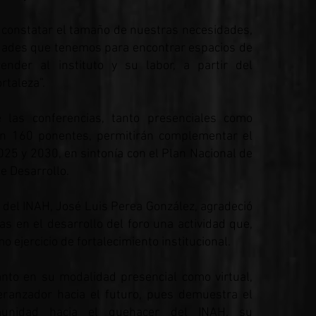
ó constatar el tamaño de nuestras necesidades,
idades que tenemos para encontrar espacios de
nder al instituto y su labor, a partir del
rtaleza”.
 las conferencias, tanto presenciales como
ron 160 ponentes, permitirán complementar el
025 y 2030, en sintonía con el Plan Nacional de
e Desarrollo.
o del INAH, José Luis Perea González, agradeció
s en el desarrollo del foro una actividad que,
o ejercicio de fortalecimiento institucional.
nto en su modalidad presencial como virtual,
peranzador hacia el futuro, pues demuestra el
unidad hacia el quehacer del INAH, su