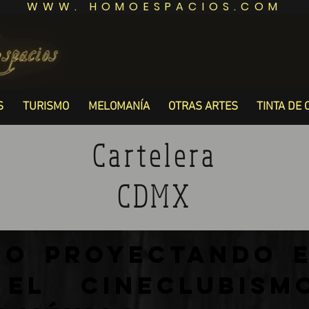
WWW. HOMOESPACIOS.COM
S
TURISMO
MELOMANÍA
OTRAS ARTES
TINTA DE 
Cartelera
CDMX
ro Proyectando e
 el cineclubis