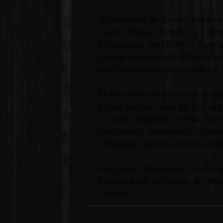
Otras mesas incluyeron Impacto 
Laura Elena Román, y Panor
encabezada por Gabriel Rodrí
diálogo enriquecedor sobre el pa
que fomentan la comunidad y el 
El encuentro reconoció la relev
donde existen cerca de 250 espa
no solo proyectan obras fuer
construyen ciudadanía, difun
reflexionar sobre narrativas aud
Para más información sobre ac
Cartelera de la Ciudad de Méxi
Cultura.