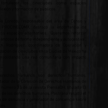
 fortalecer los cineclubes como espacios
lexión y formación de públicos.
dia Loredo, responsable del área de Censo y
e PROCINECDMX, destacó la importancia de
tos espacios alternativos. “Queremos reforzar
sándose de forma independiente y autogestiva”,
eth Rodríguez, coordinadora de Operación y
zación de cineclubes en la Ciudad de México ha
consolidando una red comunitaria con impacto
derechos humanos son derechos humanos,
sitador de la Comisión de Derechos Humanos de
 número 33 de la revista PiensaDH, titulada El
n de los derechos humanos. Pastrana resaltó el
a de denuncia y generador de conciencia sobre
les.