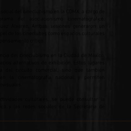
social del cineclubismo en la CDMX, a cargo de
ama del asociacionismo cinematográfico,
guez Álvarez. Ambas sesiones generaron un
pel de los cineclubes como espacios culturales
pensamiento crítico.
ancia del cineclubismo en la Ciudad de México,
cios alternativos de exhibición. Estos lugares
a del circuito comercial, sino que también
den la cinematografía nacional y permiten
iovisuales.
tividades culturales, se puede consultar la
co y las redes sociales de la Secretaría de