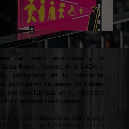
dades del medio audiovisual y la
a Elena Román, docente de la UACM, y
rez, colaborador de la Federación
es, participaron en mesas de diálogo
s con cineclubistas, en el marco del
uturo: jornadas cineclubistas.
ra la Promoción y Desarrollo del Cine Mexicano
ECDMX), adscrito a la Secretaría de Cultura