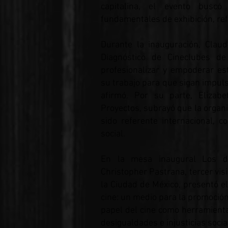
capitalina, el evento buscó
fundamentales de exhibición, ref
Durante la inauguración, Clau
Diagnóstico de Cineclubes d
profesionalizar y empoderar es
su trabajo para que sigan impul
afirmó. Por su parte, Elizab
Proyectos, subrayó que la organi
sido referente internacional, 
social.
En la mesa inaugural Los 
Christopher Pastrana, tercer vi
la Ciudad de México, presentó el
cine: un medio para la promoció
papel del cine como herramient
desigualdades e injusticias socia